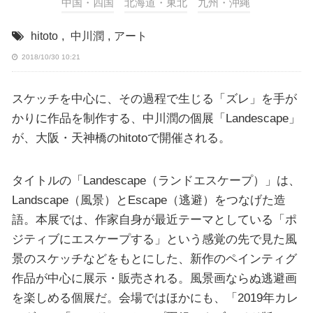
中国・四国
北海道・東北
九州・沖縄
hitoto
,
中川潤
,
アート
2018/10/30 10:21
スケッチを中心に、その過程で生じる「ズレ」を手が
かりに作品を制作する、中川潤の個展「Landescape」
が、大阪・天神橋のhitotoで開催される。
タイトルの「Landescape（ランドエスケープ）」は、
Landscape（風景）とEscape（逃避）をつなげた造
語。本展では、作家自身が最近テーマとしている「ポ
ジティブにエスケープする」という感覚の先で見た風
景のスケッチなどをもとにした、新作のペインティグ
作品が中心に展示・販売される。風景画ならぬ逃避画
を楽しめる個展だ。会場ではほかにも、「2019年カレ