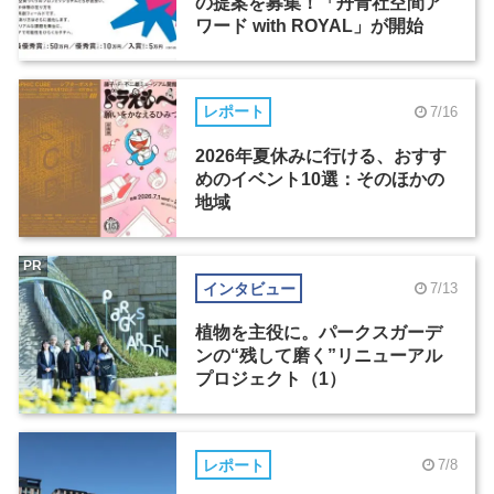
の提案を募集！「丹青社空間ア
ワード with ROYAL」が開始
レポート
7/16
2026年夏休みに行ける、おすす
めのイベント10選：そのほかの
地域
PR
インタビュー
7/13
植物を主役に。パークスガーデ
ンの“残して磨く”リニューアル
プロジェクト（1）
レポート
7/8