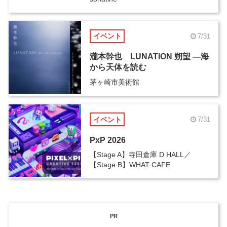
イベント
7/31
瀧本幹也 LUNATION 朔望 ―海
から天体を読む
茅ヶ崎市美術館
イベント
7/31
PxP 2026
【Stage A】寺田倉庫 D HALL／
【Stage B】WHAT CAFE
PR