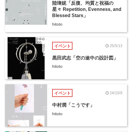
陸瑋妮「反復、均質と祝福の
星々 Repetition, Evenness, and
Blessed Stars」
hitoto
イベント
25/5/13
黒田武志「空の途中の設計図」
hitoto
イベント
24/10/9
中村潤「こうです」
hitoto