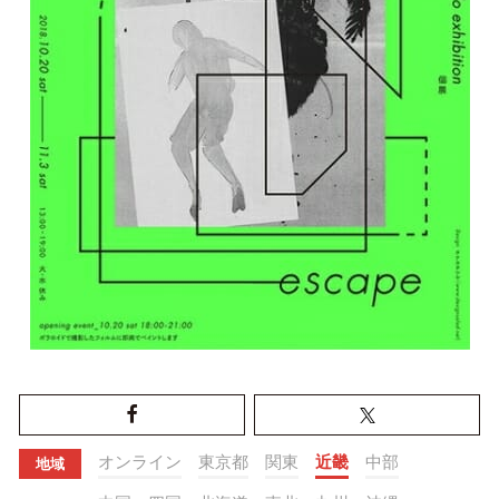
オンライン
東京都
関東
近畿
中部
地域