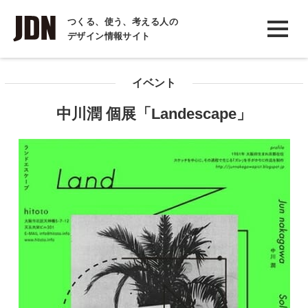
INTERVIEW
つくる、使う、考える人の
デザイン情報サイト
インタビュー
REPORT
イベント
レポート
中川潤 個展「Landescape」
COLUMN
コラム