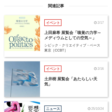
関連記事
イベント
2/17
上田麻希 展覧会「嗅覚の力学～
メディウムとしての空気～」
シビック・クリエイティブ・ベース
東京［CCBT］
イベント
2/16
土井樹 展覧会「あたらしい天
気」
ニュース
25/10/24