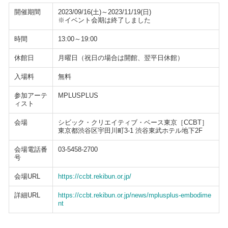
開催期間
2023/09/16(土)～2023/11/19(日)
※イベント会期は終了しました
時間
13:00～19:00
休館日
月曜日（祝日の場合は開館、翌平日休館）
入場料
無料
参加アーテ
MPLUSPLUS
ィスト
会場
シビック・クリエイティブ・ベース東京［CCBT］
東京都渋谷区宇田川町3-1 渋谷東武ホテル地下2F
会場電話番
03-5458-2700
号
会場URL
https://ccbt.rekibun.or.jp/
詳細URL
https://ccbt.rekibun.or.jp/news/mplusplus-embodime
nt