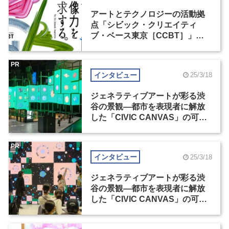
アートとテクノロジーの活動拠
点「シビック・クリエイティ
ブ・ベース東京［CCBT］」が
原宿に移転、リニューアルオー
プン
PR
インタビュー
25/3/18
ジェネラティブアートが彩る渋
谷の景観―都市を表現者に解放
した「CIVIC CANVAS」の可能
性（1）
PR
インタビュー
25/3/18
ジェネラティブアートが彩る渋
谷の景観―都市を表現者に解放
した「CIVIC CANVAS」の可能
性（2）