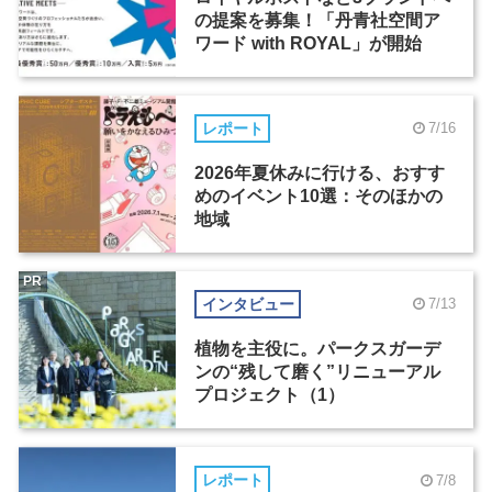
の提案を募集！「丹青社空間ア
ワード with ROYAL」が開始
レポート
7/16
2026年夏休みに行ける、おすす
めのイベント10選：そのほかの
地域
PR
インタビュー
7/13
植物を主役に。パークスガーデ
ンの“残して磨く”リニューアル
プロジェクト（1）
レポート
7/8