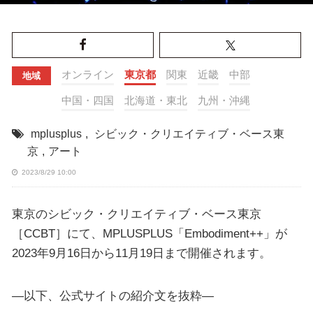
オンライン
東京都
関東
近畿
中部
地域
中国・四国
北海道・東北
九州・沖縄
mplusplus
,
シビック・クリエイティブ・ベース東
京
,
アート
2023/8/29 10:00
東京のシビック・クリエイティブ・ベース東京
［CCBT］にて、MPLUSPLUS「Embodiment++」が
2023年9月16日から11月19日まで開催されます。
—以下、公式サイトの紹介文を抜粋—