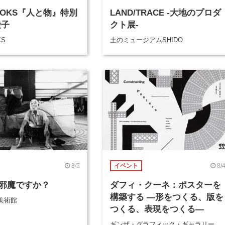
BOOKS『人と物』特別
LAND/TRACE -大地のプロダ
綾子
クト展-
KS
土のミュージアムSHIDO
8/5
8/
イベント
邪魔ですか？
ダフィ・クーネ：ポスターを
構築する ―形をつくる、版を
美術館
つくる、表現をつくる―
ギンザ・グラフィック・ギャラリー