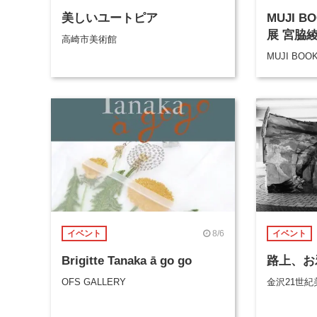
美しいユートピア
MUJI 
展 宮脇
高崎市美術館
MUJI BOO
8/6
イベント
イベント
Brigitte Tanaka ā go go
路上、お
OFS GALLERY
金沢21世紀