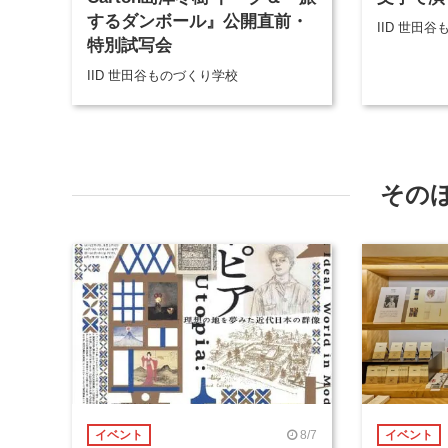
するダンボール』公開直前・
IID 世田
特別試写会
IID 世田谷ものづくり学校
その
8/7
イベント
イベント