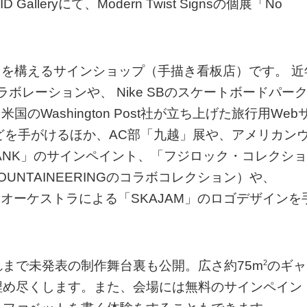
lleryにて、Modern Twist Signsの個展「No
にスタジオを構えるサインショップ（手描き看板店）です。 近
のコラボレーションや、 Nike SBのスケートボードパー
米国のWashington Post社が立ち上げた旅行用Web
ィなどを手がけるほか、AC部「九越」展や、アメリカン
RBANK」のサインペイント、「フジロック・コレクショ
E MOUNTAINEERINGのコラボコレクション）や、
ダイスオーケストラによる「SKAJAM」のロゴデザインを
。
2
まで未発表の制作舞台裏も公開。広さ約75m
のギャ
埋め尽くします。また、会場には無料のサインペイン