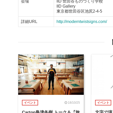
会場
IID 世田谷ものづくり学校
IID Gallery
東京都世田谷区池尻2-4-5
詳細URL
http://moderntwistsigns.com/
18/10/25
イベント
イベント
Carton島津冬樹 トーク＆『旅
文字で演