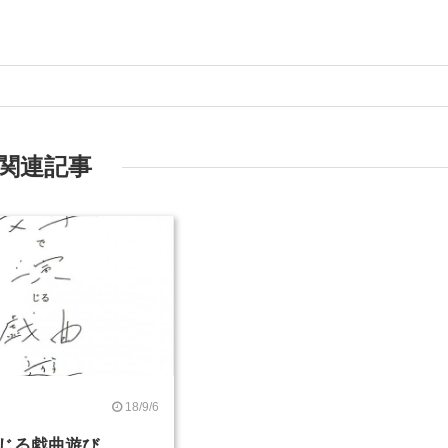
関連記事
18/9/6
じる戯曲遊び