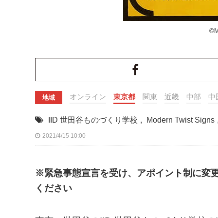
©M
オンライン
東京都
関東
近畿
中部
中
地域
IID 世田谷ものづくり学校
,
Modern Twist Signs
2021/4/15 10:00
※緊急事態宣言を受け、アポイント制に変
ください