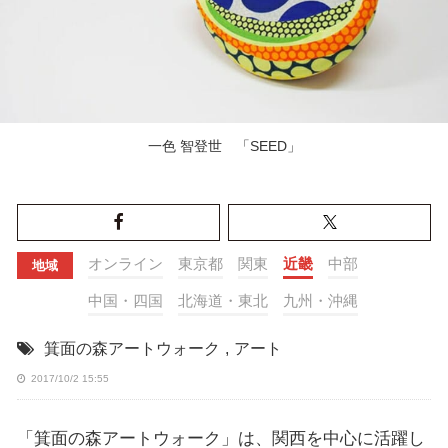
一色 智登世 「SEED」
オンライン
東京都
関東
近畿
中部
地域
中国・四国
北海道・東北
九州・沖縄
箕面の森アートウォーク
,
アート
2017/10/2 15:55
「箕面の森アートウォーク」は、関西を中心に活躍し