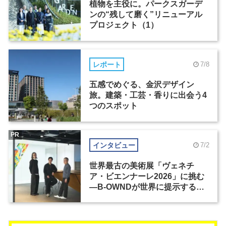
植物を主役に。パークスガーデ
ンの“残して磨く”リニューアル
プロジェクト（1）
レポート
7/8
五感でめぐる、金沢デザイン
旅。建築・工芸・香りに出会う4
つのスポット
PR
インタビュー
7/2
世界最古の美術展「ヴェネチ
ア・ビエンナーレ2026」に挑む
―B-OWNDが世界に提示する美
の基準とは？（前編）