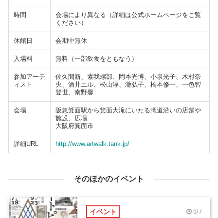
時間
会場により異なる（詳細は公式ホームページをご覧
ください）
休館日
会期中無休
入場料
無料（一部飲食をともなう）
参加アーテ
佐久間新、素我螺部、岡本光博、小泉光子、木村奈
ィスト
央、酒井エル、松山淳、瀧弘子、橋本修一、一色智
登世、南野馨
会場
阪急箕面駅から箕面大滝にいたる滝道沿いの店舗や
施設、広場
大阪府箕面市
詳細URL
http://www.artwalk.tank.jp/
そのほかのイベント
イベント
8/7