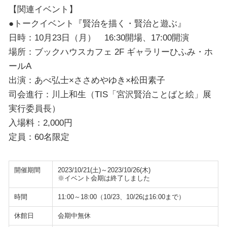
【関連イベント】
●トークイベント『賢治を描く・賢治と遊ぶ』
日時：10月23日（月） 16:30開場、17:00開演
場所：ブックハウスカフェ 2F ギャラリーひふみ・ホ
ールA
出演：あべ弘士×ささめやゆき×松田素子
司会進行：川上和生（TIS「宮沢賢治ことばと絵」展
実行委員長）
入場料：2,000円
定員：60名限定
開催期間
2023/10/21(土)～2023/10/26(木)
※イベント会期は終了しました
時間
11:00～18:00（10/23、10/26は16:00まで）
休館日
会期中無休