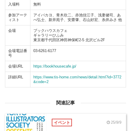
入場料
無料
参加アーテ
アイバカヨ、青木欣二、赤池佳江子、浅妻健司、あ
ィスト
べ弘士、新井苑子、安齋肇、石山好宏、糸井みさ 他
会場
ブックハウスカフェ
ギャラリーひふみ
東京都千代田区神田神保町2-5 北沢ビル2F
会場電話番
03-6261-6177
号
会場URL
https://bookhousecafe.jp/
詳細URL
https://www.tis-home.com/news/detail.html?id=3772
&code=2
関連記事
イベント
25/9/9