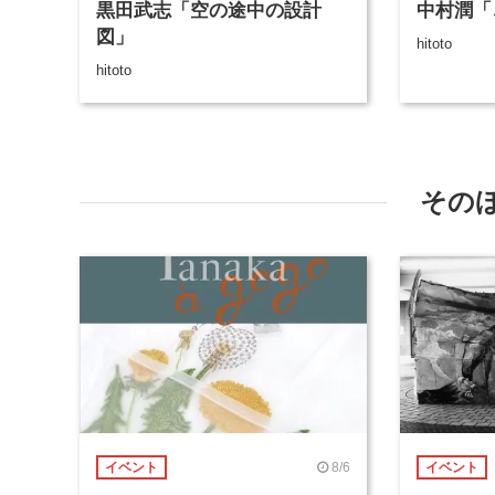
黒田武志「空の途中の設計
中村潤「
図」
hitoto
hitoto
その
8/6
イベント
イベント