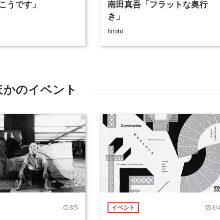
こうです」
南田真吾「フラットな奥行
き」
hitoto
ほかのイベント
8/5
8/
イベント