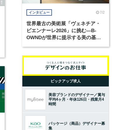
7/2
インタビュー
2
世界最古の美術展「ヴェネチア・
ビエンナーレ2026」に挑む―B-
OWNDが世界に提示する美の基準
とは？（前編）
ピックアップ求人
美容ブランドのデザイナー／賞与
平均4ヶ月・年休126日・残業月4
時間
3
パッケージ（商品）デザイナー募
集