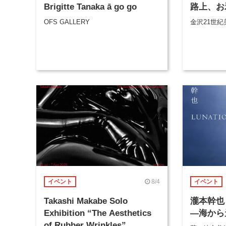
Brigitte Tanaka ā go go
路上、お
OFS GALLERY
金沢21世紀
8/4
イベント
イベント
Takashi Makabe Solo
瀧本幹也 
Exhibition “The Aesthetics
―海から
of Rubber Wrinkles”