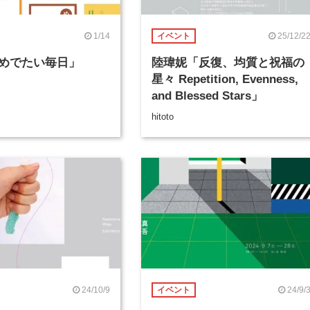
1/14
25/12/2
イベント
めでたい毎日」
陸瑋妮「反復、均質と祝福の
星々 Repetition, Evenness,
and Blessed Stars」
hitoto
24/10/9
24/9/
イベント