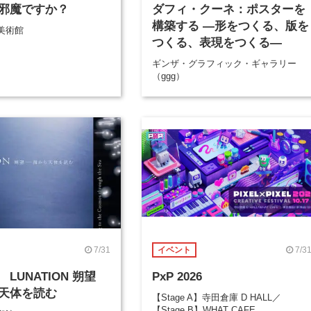
邪魔ですか？
ダフィ・クーネ：ポスターを
構築する ―形をつくる、版を
美術館
つくる、表現をつくる―
ギンザ・グラフィック・ギャラリー
（ggg）
7/31
7/3
イベント
LUNATION 朔望
PxP 2026
天体を読む
【Stage A】寺田倉庫 D HALL／
【Stage B】WHAT CAFE