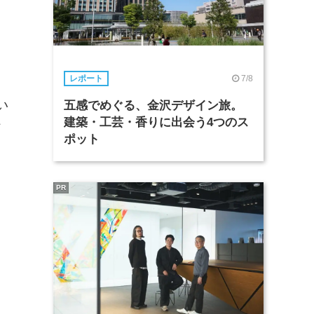
7/8
レポート
い
五感でめぐる、金沢デザイン旅。
建築・工芸・香りに出会う4つのス
け
ポット
PR
）