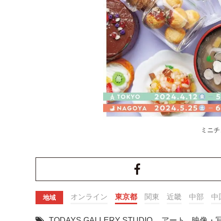
ミニチ
オンライン
東京都
関東
近畿
中部
中
地域
TODAYS GALLERY STUDIO.
,
アート
,
映像・