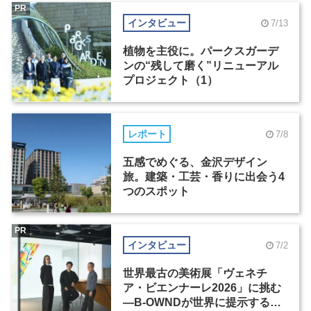
PR
インタビュー
7/13
植物を主役に。パークスガーデ
ンの“残して磨く”リニューアル
プロジェクト（1）
レポート
7/8
五感でめぐる、金沢デザイン
旅。建築・工芸・香りに出会う4
つのスポット
PR
インタビュー
7/2
世界最古の美術展「ヴェネチ
ア・ビエンナーレ2026」に挑む
―B-OWNDが世界に提示する美