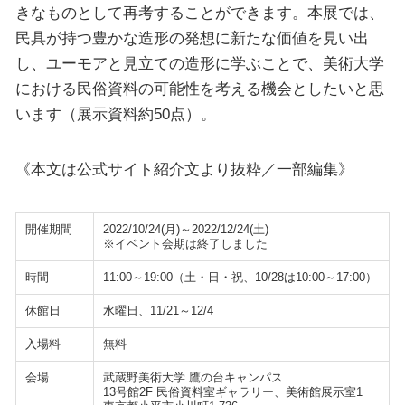
きなものとして再考することができます。本展では、
民具が持つ豊かな造形の発想に新たな価値を見い出
し、ユーモアと見立ての造形に学ぶことで、美術大学
における民俗資料の可能性を考える機会としたいと思
います（展示資料約50点）。
《本文は公式サイト紹介文より抜粋／一部編集》
開催期間
2022/10/24(月)～2022/12/24(土)
※イベント会期は終了しました
時間
11:00～19:00（土・日・祝、10/28は10:00～17:00）
休館日
水曜日、11/21～12/4
入場料
無料
会場
武蔵野美術大学 鷹の台キャンパス
13号館2F 民俗資料室ギャラリー、美術館展示室1