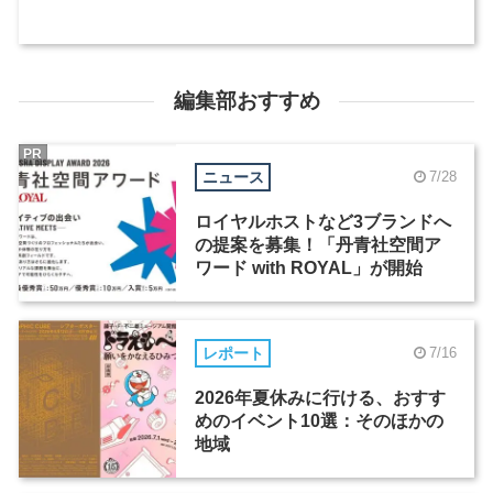
編集部おすすめ
PR
ニュース
7/28
ロイヤルホストなど3ブランドへ
の提案を募集！「丹青社空間ア
ワード with ROYAL」が開始
レポート
7/16
2026年夏休みに行ける、おすす
めのイベント10選：そのほかの
地域