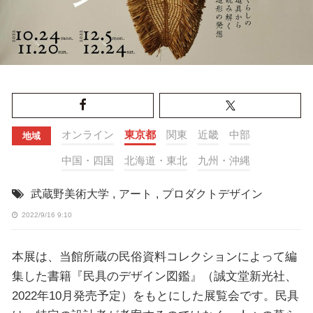
オンライン
東京都
関東
近畿
中部
地域
中国・四国
北海道・東北
九州・沖縄
武蔵野美術大学
,
アート
,
プロダクトデザイン
2022/9/16 9:10
本展は、当館所蔵の民俗資料コレクションによって編
集した書籍『民具のデザイン図鑑』（誠文堂新光社、
2022年10月発売予定）をもとにした展覧会です。民具