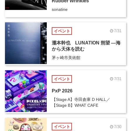
Rubber Wrinkles”
sonatine
イベント
7/31
瀧本幹也 LUNATION 朔望 ―海
から天体を読む
茅ヶ崎市美術館
イベント
7/31
PxP 2026
【Stage A】寺田倉庫 D HALL／
【Stage B】WHAT CAFE
イベント
7/30