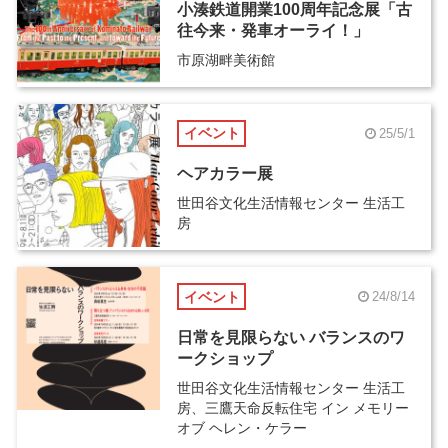
小湊鉄道開業100周年記念展「古
往今来・発車オーライ！」
市原湖畔美術館
イベント
25/5/1
ヘアカラー展
世田谷文化生活情報センター 生活工
房
イベント
24/8/14
日常を見限らない バランスのワ
ークショップ
世田谷文化生活情報センター 生活工
房、三鷹天命反転住宅 イン メモリー
オブ ヘレン・ケラー