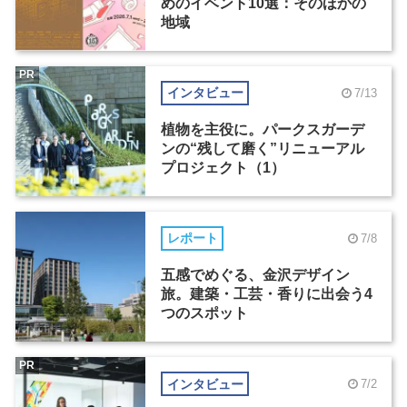
めのイベント10選：そのほかの
地域
PR
インタビュー
7/13
植物を主役に。パークスガーデ
ンの“残して磨く”リニューアル
プロジェクト（1）
レポート
7/8
五感でめぐる、金沢デザイン
旅。建築・工芸・香りに出会う4
つのスポット
PR
インタビュー
7/2