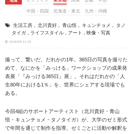
地域
中国・四国
北海道・東北
九州・沖縄
生活工房
,
北川貴好
,
青山悟
,
キュンチョメ
,
タノ
タイガ
,
ライフスタイル
,
アート
,
映像・写真
2018/3/5 11:15
撮って、繋いだ、だれかの1年。365日の写真を撮りた
めて、なにかを「みっける」ワークショップの成果発
表展「『みっける365日』展」。それはだれかの「人
生80年における1％」を、世界にシェアする現場でも
ある。
今回4組のサポートアーティスト（北川貴好・青山
悟・キュンチョメ・タノタイガ）が、大学のゼミ形式
で年間を通じて制作を指導。ゼミごとに活動や解釈を