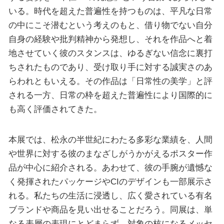
いる。時代を超えた普遍性を持つものは、平凡な日常
の中にこそ潜むという考えのもと、借り物でない自分
自身の経験や批判精神から発想し、それを作品へと着
地させていく彼のスタンスは、ゆるぎない信念に裏打
ちされたものであり、受け取り手に対する誠実さのあ
らわれともいえる。その作品は「日常性の美学」と評
される一方、日常の枠を超えた普遍性により国際的に
も高く評価されてきた。
本展では、松永の半世紀にわたる多彩な業績を、人間
や世界に対する彼のまなざしがうかがえるポスター作
品が中心に紹介される。あわせて、彼の手腕が遺憾な
く発揮されたパッケージやCIのデザインも一部展示さ
れる。私たちの生活に浸透し、広く愛されている有名
ブランドや商品を見い出せることだろう。同展は、単
なる表層の表現にとどまらず、対象の核になるメッセ