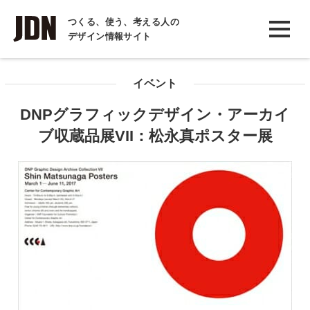
INTERVIEW
つくる、使う、考える人の
デザイン情報サイト
インタビュー
REPORT
イベント
レポート
DNPグラフィックデザイン・アーカイ
COLUMN
ブ収蔵品展VII：松永真ポスター展
コラム