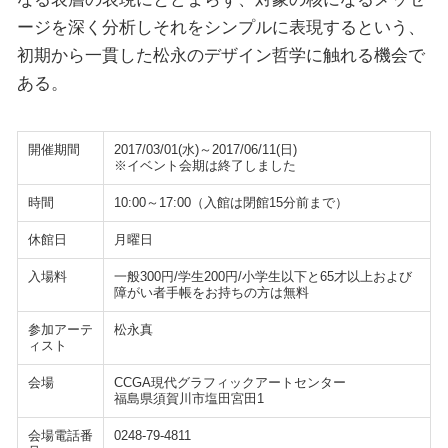
ージを深く分析しそれをシンプルに表現するという、
初期から一貫した松永のデザイン哲学に触れる機会で
ある。
開催期間
2017/03/01(水)～2017/06/11(日)
※イベント会期は終了しました
時間
10:00～17:00（入館は閉館15分前まで）
休館日
月曜日
入場料
一般300円/学生200円/小学生以下と65才以上および
障がい者手帳をお持ちの方は無料
参加アーテ
松永真
ィスト
会場
CCGA現代グラフィックアートセンター
福島県須賀川市塩田宮田1
会場電話番
0248-79-4811