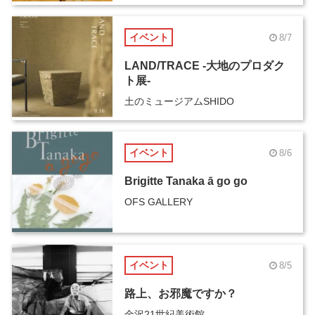
イベント
8/7
LAND/TRACE -大地のプロダク
ト展-
土のミュージアムSHIDO
イベント
8/6
Brigitte Tanaka ā go go
OFS GALLERY
イベント
8/5
路上、お邪魔ですか？
金沢21世紀美術館