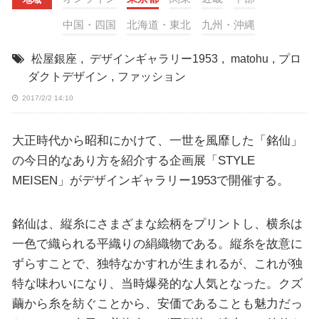
中国・四国
北海道・東北
九州・沖縄
松屋銀座
,
デザインギャラリー1953
,
matohu
,
プロ
ダクトデザイン
,
ファッション
2017/2/2 14:10
大正時代から昭和にかけて、一世を風靡した「銘仙」
の今日的なあり方を紹介する企画展「STYLE
MEISEN」がデザインギャラリー1953で開催する。
銘仙は、縦糸にさまざまな絵柄をプリントし、横糸は
一色で織られる平織りの絹織物である。縦糸を故意に
ずらすことで、独特なかすれが生まれるが、これが独
特な味わいになり、当時爆発的な人気となった。クズ
繭から糸を紡ぐことから、安価であることも魅力だっ