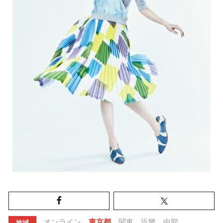
オンライン
東京都
関東
近畿
中部
地域