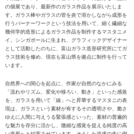
の個展であり、最新作のガラス作品を展示いたしま
す。ガラス棒やガラスの管を炎で溶かしながら成形を
行うバーナーワークという技法を用いて、細く繊細な
幾何学的造形によるガラス作品を制作するマスタニメ
イ。シンガポールに生まれ、グラフィックデザイナー
として活動したのちに、富山ガラス造形研究所にてガ
ラス技術を修め、現在も富山県を拠点に制作を行って
います。
自然界への関心を起点に、作家が自然のなかにみる
「流れやリズム、変化や移ろい、動き」といった感覚
を、ガラスを用いて「線」へと昇華するマスタニの表
現は、ガラスという素材が有するその透明さや、脆さ
ゆえに人間に与えうる緊張感といった、素材の普遍的
な魅力を存分に活かし、微細な感覚を捉える純度の高
い造形へと結実させています。そうした追求の先に倒