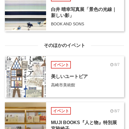
白井 晴幸写真展「景色の光線｜
新しい影」
BOOK AND SONS
そのほかのイベント
イベント
8/7
美しいユートピア
高崎市美術館
イベント
8/7
MUJI BOOKS『人と物』特別展
宮脇綾子