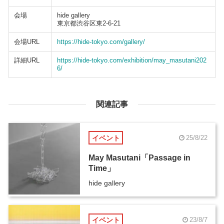
会場
hide gallery
東京都渋谷区東2-6-21
会場URL
https://hide-tokyo.com/gallery/
詳細URL
https://hide-tokyo.com/exhibition/may_masutani202
6/
関連記事
イベント
25/8/22
May Masutani「Passage in
Time」
hide gallery
イベント
23/8/7