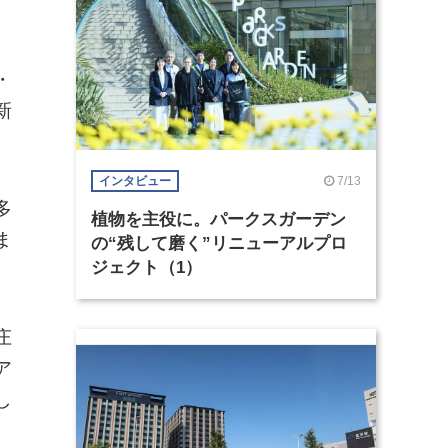
・
新
7/13
インタビュー
多
植物を主役に。パークスガーデン
ま
の“残して磨く”リニューアルプロ
ジェクト（1）
庄
ア
し