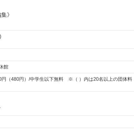
編集》
)
7休館
600円（480円）/中学生以下無料 ※（ ）内は20名以上の団体料
7