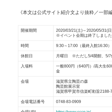
《本文は公式サイト紹介文より抜粋／一部
開催期間
2020/03/21(土)～2020/05/31(日
※イベント会期は終了しました
時間
9:30～17:00（最終入館16:30）
休館日
月曜日 ※ただし5/4開館、5/
入場料
一般800円（640円）/高大生
金
会場
滋賀県立陶芸の森
陶芸館展示室
滋賀県甲賀市信楽町勅旨2188-
会場電話番号
0748-83-0909
会場URL
https://www.sccp.jp/