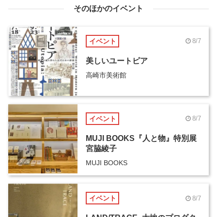
そのほかのイベント
イベント
8/7
美しいユートピア
高崎市美術館
イベント
8/7
MUJI BOOKS『人と物』特別展
宮脇綾子
MUJI BOOKS
イベント
8/7