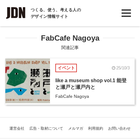
INTERVIEW
つくる、使う、考える人の
デザイン情報サイト
インタビュー
REPORT
FabCafe Nagoya
レポート
関連記事
COLUMN
イベント
25/10/3
コラム
like a museum shop vol.1 能登
と瀬戸と瀬戸内と
FabCafe Nagoya
運営会社
広告・取材について
メルマガ
利用規約
お問い合わせ