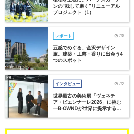
ンの“残して磨く”リニューアル
プロジェクト（1）
レポート
7/8
五感でめぐる、金沢デザイン
旅。建築・工芸・香りに出会う4
つのスポット
PR
インタビュー
7/2
世界最古の美術展「ヴェネチ
ア・ビエンナーレ2026」に挑む
―B-OWNDが世界に提示する美
の基準とは？（前編）