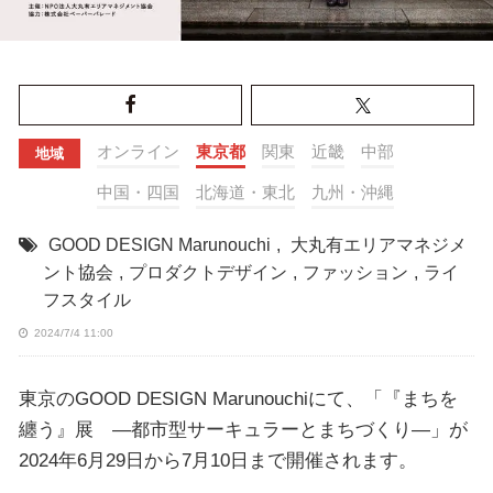
オンライン
東京都
関東
近畿
中部
地域
中国・四国
北海道・東北
九州・沖縄
GOOD DESIGN Marunouchi
,
大丸有エリアマネジメ
ント協会
,
プロダクトデザイン
,
ファッション
,
ライ
フスタイル
2024/7/4 11:00
東京のGOOD DESIGN Marunouchiにて、「『まちを
纏う』展 ―都市型サーキュラーとまちづくり―」が
2024年6月29日から7月10日まで開催されます。