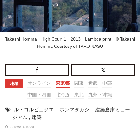
Takashi Homma High Court 1 2013 Lambda print © Takashi
Homma Courtesy of TARO NASU
オンライン
東京都
関東
近畿
中部
地域
中国・四国
北海道・東北
九州・沖縄
ル・コルビュジエ
,
ホンマタカシ
,
建築倉庫ミュー
ジアム
,
建築
2018/5/14 10:30