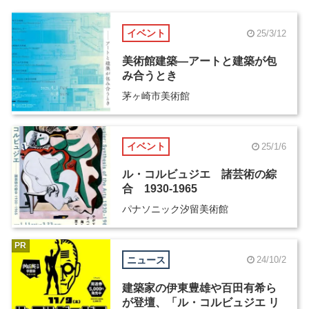
イベント
25/3/12
美術館建築―アートと建築が包
み合うとき
茅ヶ崎市美術館
イベント
25/1/6
ル・コルビュジエ 諸芸術の綜
合 1930-1965
パナソニック汐留美術館
PR
ニュース
24/10/2
建築家の伊東豊雄や百田有希ら
が登壇、「ル・コルビュジエ リ