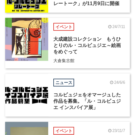
レートーク」が11月9日に開催
イベント
24/7/11
大成建設コレクション もうひ
とりのル・コルビュジエ～絵画
をめぐって
大倉集古館
ニュース
24/6/6
コルビュジェをオマージュした
作品を募集。「ル・コルビュジ
エ インスパイア展」
イベント
23/11/7