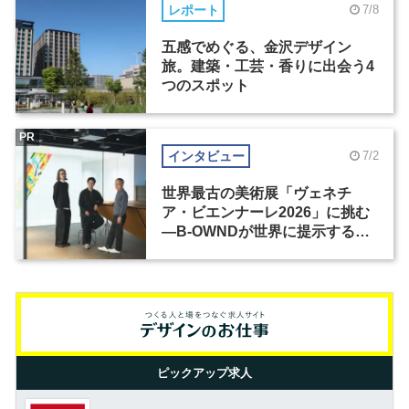
レポート
7/8
五感でめぐる、金沢デザイン
旅。建築・工芸・香りに出会う4
つのスポット
PR
インタビュー
7/2
世界最古の美術展「ヴェネチ
ア・ビエンナーレ2026」に挑む
―B-OWNDが世界に提示する美
の基準とは？（前編）
ピックアップ求人