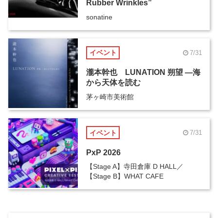
Rubber Wrinkles”
sonatine
イベント
7/31
瀧本幹也 LUNATION 朔望 ―海
から天体を読む
茅ヶ崎市美術館
イベント
7/31
PxP 2026
【Stage A】寺田倉庫 D HALL／
【Stage B】WHAT CAFE