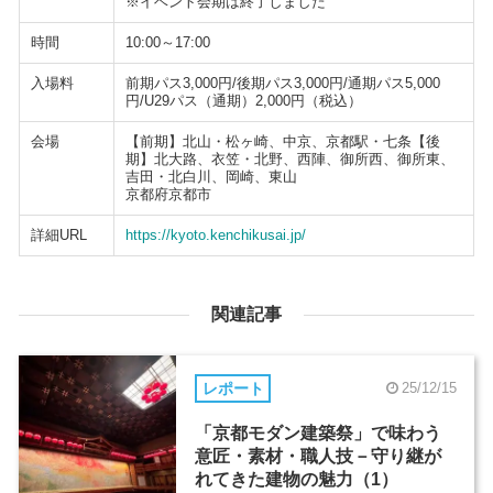
※イベント会期は終了しました
時間
10:00～17:00
入場料
前期パス3,000円/後期パス3,000円/通期パス5,000
円/U29パス（通期）2,000円（税込）
会場
【前期】北山・松ヶ崎、中京、京都駅・七条【後
期】北大路、衣笠・北野、西陣、御所西、御所東、
吉田・北白川、岡崎、東山
京都府京都市
詳細URL
https://kyoto.kenchikusai.jp/
関連記事
レポート
25/12/15
「京都モダン建築祭」で味わう
意匠・素材・職人技－守り継が
れてきた建物の魅力（1）