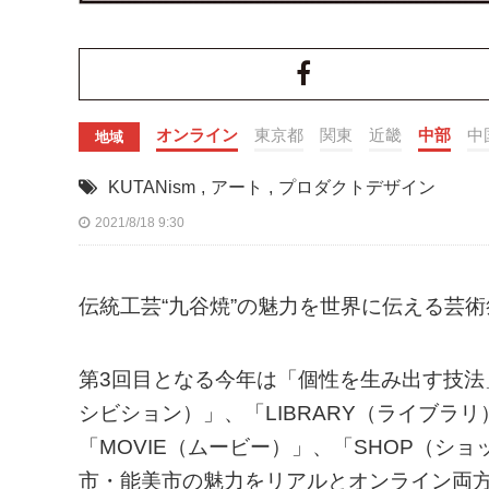
オンライン
東京都
関東
近畿
中部
中
地域
KUTANism
,
アート
,
プロダクトデザイン
2021/8/18 9:30
伝統工芸“九谷焼”の魅力を世界に伝える芸術祭
第3回目となる今年は「個性を生み出す技法」を
シビション）」、「LIBRARY（ライブラリ
「MOVIE（ムービー）」、「SHOP（シ
市・能美市の魅力をリアルとオンライン両