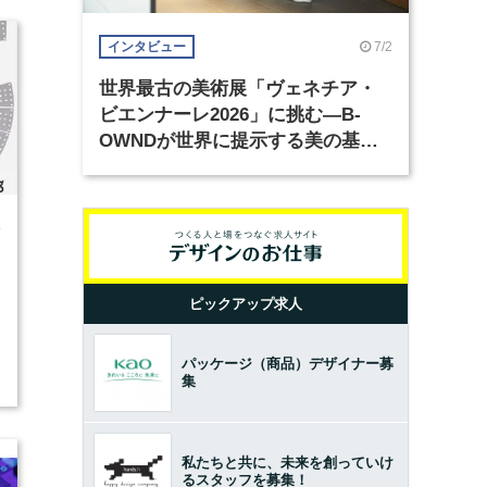
7/2
インタビュー
世界最古の美術展「ヴェネチア・
ビエンナーレ2026」に挑む―B-
OWNDが世界に提示する美の基準
とは？（前編）
4
ピックアップ求人
パッケージ（商品）デザイナー募
集
私たちと共に、未来を創っていけ
るスタッフを募集！