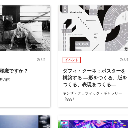
8/5
8/
イベント
邪魔ですか？
ダフィ・クーネ：ポスターを
構築する ―形をつくる、版を
美術館
つくる、表現をつくる―
ギンザ・グラフィック・ギャラリー
（ggg）