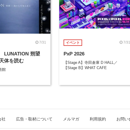
7/31
7/3
イベント
LUNATION 朔望
PxP 2026
天体を読む
【Stage A】寺田倉庫 D HALL／
【Stage B】WHAT CAFE
術館
会社
広告・取材について
メルマガ
利用規約
お問い