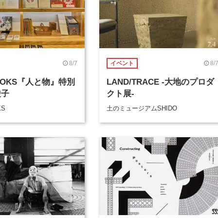
8/7
8/
イベント
BOOKS『人と物』特別
LAND/TRACE -大地のプロダ
綾子
クト展-
KS
土のミュージアムSHIDO