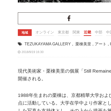
オンライン
東京都
関東
近畿
中部
中
地域
TEZUKAYAMA GALLERY
,
栗棟美里
,
アート
,
2018/9/19 16:30
現代美術家・栗棟美里の個展「Still Remain
開催される。
1988年生まれの栗棟は、京都精華大学お
点に活動している。大学在学中より作家と
した写真を支持体とし、その上から描画を