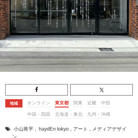
オンライン
東京都
関東
近畿
中部
地域
中国・四国
北海道・東北
九州・沖縄
小山将平
,
haydEn tokyo
,
アート
,
メディアデザイ
ン