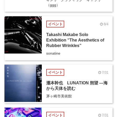
（ggg）
イベント
8/4
Takashi Makabe Solo
Exhibition “The Aesthetics of
Rubber Wrinkles”
sonatine
イベント
7/31
瀧本幹也 LUNATION 朔望 ―海
から天体を読む
茅ヶ崎市美術館
イベント
7/31