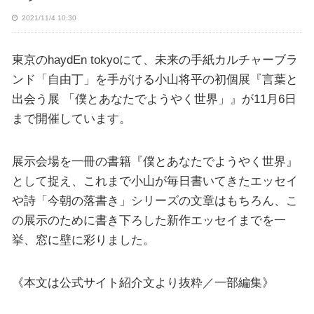
2021/11/4 10:30
東京のhaydEn tokyoにて、未来の手紙カルチャーブラ
ンド「自由丁」を手がける小山将平の初個展『言葉と
出会う展 「僕とあなたでようやく世界」』が11月6日
まで開催しています。
展示会場を一冊の書籍『僕とあなたでようやく世界』
として捉え、これまで小山が毎日書いてきたエッセイ
や詩「今朝の落書き」シリーズの文章はもちろん、こ
の展示のために書き下ろした新作エッセイまでを一
挙、窓に壁に彩りました。
《本文は公式サイト紹介文より抜粋／一部編集》