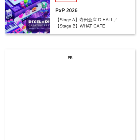
PxP 2026
【Stage A】寺田倉庫 D HALL／
【Stage B】WHAT CAFE
PR