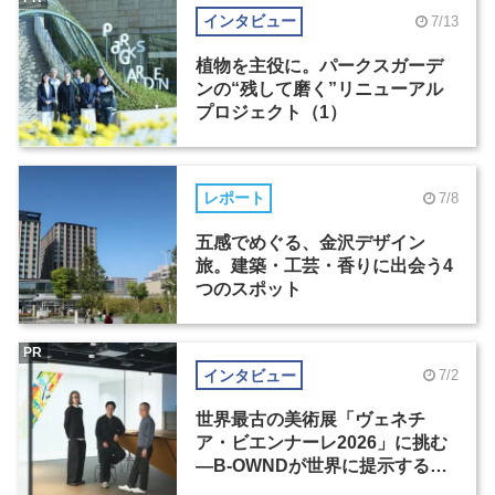
インタビュー
7/13
植物を主役に。パークスガーデ
ンの“残して磨く”リニューアル
プロジェクト（1）
レポート
7/8
五感でめぐる、金沢デザイン
旅。建築・工芸・香りに出会う4
つのスポット
PR
インタビュー
7/2
世界最古の美術展「ヴェネチ
ア・ビエンナーレ2026」に挑む
―B-OWNDが世界に提示する美
の基準とは？（前編）