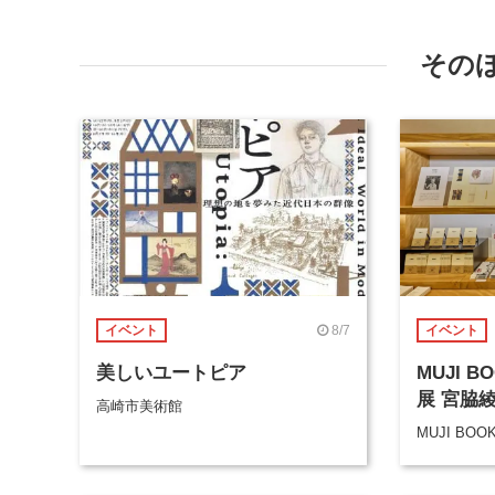
その
8/7
イベント
イベント
美しいユートピア
MUJI 
展 宮脇
高崎市美術館
MUJI BOO