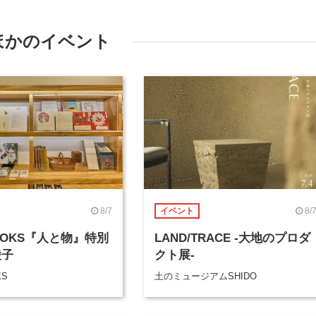
ほかのイベント
8/7
8/
イベント
BOOKS『人と物』特別
LAND/TRACE -大地のプロダ
綾子
クト展-
KS
土のミュージアムSHIDO