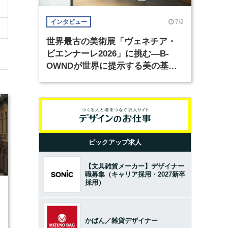
7/2
インタビュー
世界最古の美術展「ヴェネチア・
ビエンナーレ2026」に挑む―B-
OWNDが世界に提示する美の基準
とは？（前編）
ピックアップ求人
【文具雑貨メーカー】デザイナー
職募集（キャリア採用・2027新卒
採用）
6
かばん／雑貨デザイナー