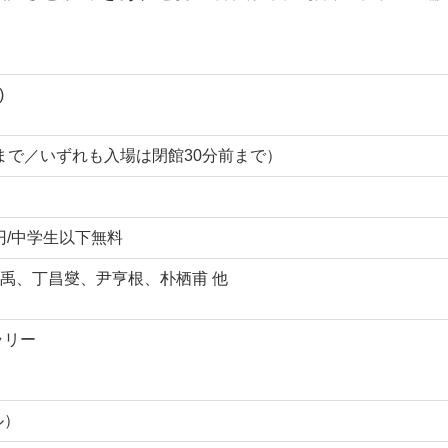
)
0:00まで／いずれも入場は閉館30分前まで）
0円/中学生以下無料
禹、丁昌燮、尹亨根、朴栖甫 他
ラリー
ル）