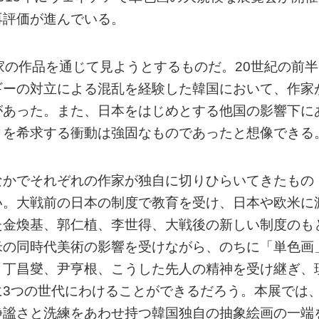
再評価が進んでいる。
家の作品を通じて見ようとするものだ。20世紀の前半
ギーの対立による混乱を経験した韓国において、作家
があった。また、日本をはじめとする他国の影響下に
ィを希求する衝動は強固なものであったと想像できる
なかでそれぞれの作家が独自に切りひらいてきたもの
い。大戦前の日本の制度で教育を受け、日本や欧米に
た金煥基、郭仁植、李世得、大戦後の新しい制度のも
米の同時代美術の影響を受けながら、のちに「単色画
、丁昌燮、尹亨根、こうした先人の精神を受け継ぎ、
に3つの世代にわけることができるだろう。本展では
静謐さと洗練をあわせ持つ韓国独自の抽象絵画の一端