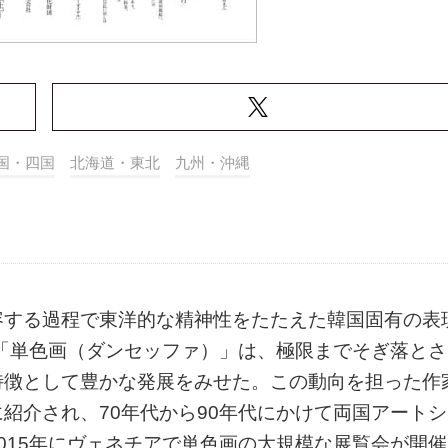
国・四国
北海道・東北
九州・沖縄
容する過程で東洋的な精神性をたたえた韓国固有の表
た「単色画（ダンセッファ）」は、極限までそぎ落とさ
特徴として豊かな発展をみせた。この動向を担った作
紹介され、70年代から90年代にかけて両国アートシ
015年にヴェネチアで単色画の大規模な展覧会が開催