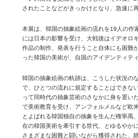
されたことなどがきっかけとなり、急速に
本展は、韓国の抽象絵画の流れを19人の作
には日本の影響を受け、大戦後はイデオロ
作品の制作、発表を行うこと自体にも困難
った韓国の美術が、自国のアイデンティテ
韓国の抽象絵画の軌跡は、こうした状況の
で、ひとつの流れに規定することはできな
って同時代の抽象芸術のさなかに身を置い
で美術教育を受け、アンフォルメルなど欧
とよばれる韓国独自の抽象を生んだ権寧禹
在の韓国美術を牽引する世代、とゆるやか
さまざまな困難と闘いながら獲得された、