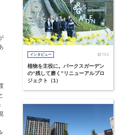
が
あ
7/13
インタビュー
。
植物を主役に。パークスガーデン
の“残して磨く”リニューアルプロ
ジェクト（1）
渡
と
」
現
、
を