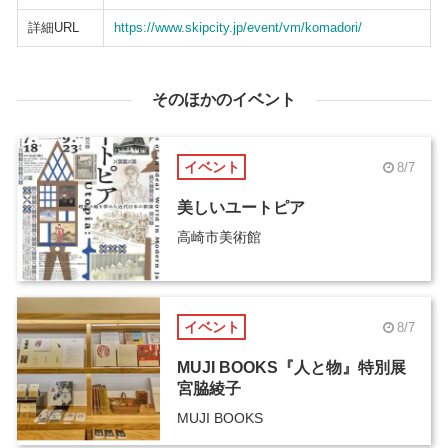
詳細URL
https://www.skipcity.jp/event/vm/komadori/
そのほかのイベント
イベント
8/7
美しいユートピア
高崎市美術館
イベント
8/7
MUJI BOOKS『人と物』特別展
宮脇綾子
MUJI BOOKS