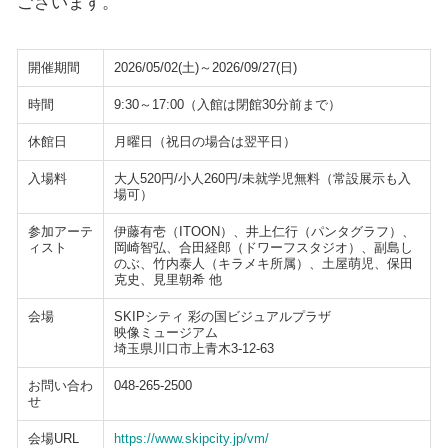
ございます。
開催期間
2026/05/02(土)～2026/09/27(日)
時間
9:30～17:00（入館は閉館30分前まで）
休館日
月曜日（祝日の場合は翌平日）
入場料
大人520円/小人260円/未就学児無料（常設展示も入
場可）
参加アーテ
伊藤有壱（ITOON）、井上仁行（パンタグラフ）、
ィスト
岡崎智弘、合田経郎（ドワーフスタジオ）、副島し
のぶ、竹内泰人（キラメキ所属）、土屋萌児、保田
克史、見里朝希 他
会場
SKIPシティ 彩の国ビジュアルプラザ
映像ミュージアム
埼玉県川口市上青木3-12-63
お問い合わ
048-265-2500
せ
会場URL
https://www.skipcity.jp/vm/