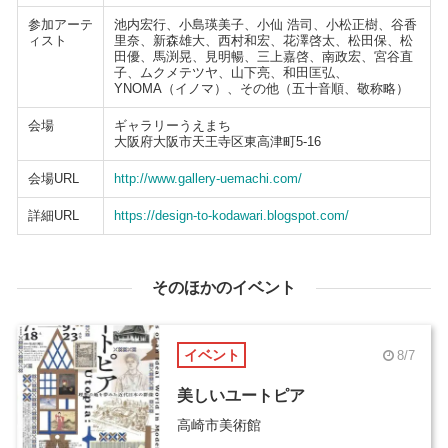
参加アーテ
池内宏行、小島瑛美子、小仙 浩司、小松正樹、谷香
ィスト
里奈、新森雄大、西村和宏、花澤啓太、松田保、松
田優、馬渕晃、見明暢、三上嘉啓、南政宏、宮谷直
子、ムクメテツヤ、山下亮、和田匡弘、
YNOMA（イノマ）、その他（五十音順、敬称略）
会場
ギャラリーうえまち
大阪府大阪市天王寺区東高津町5-16
会場URL
http://www.gallery-uemachi.com/
詳細URL
https://design-to-kodawari.blogspot.com/
そのほかのイベント
イベント
8/7
美しいユートピア
高崎市美術館