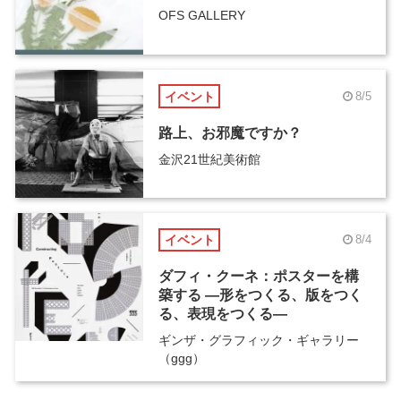
OFS GALLERY
イベント
8/5
路上、お邪魔ですか？
金沢21世紀美術館
イベント
8/4
ダフィ・クーネ：ポスターを構
築する ―形をつくる、版をつく
る、表現をつくる―
ギンザ・グラフィック・ギャラリー
（ggg）