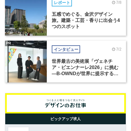
レポート
7/8
五感でめぐる、金沢デザイン
旅。建築・工芸・香りに出会う4
つのスポット
PR
インタビュー
7/2
世界最古の美術展「ヴェネチ
ア・ビエンナーレ2026」に挑む
―B-OWNDが世界に提示する美
の基準とは？（前編）
ピックアップ求人