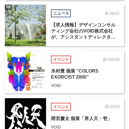
PR
ニュース
24/2/2
【求人情報】デザインコンサル
ティング会社のVOID株式会社
が、アシスタントディレクター
を募集
イベント
23/6/26
木村豊 個展 “COLORS
EXORCIST 2000”
VOID
イベント
22/5/9
雨宮慶太 個展「界人天・壱」
VOID