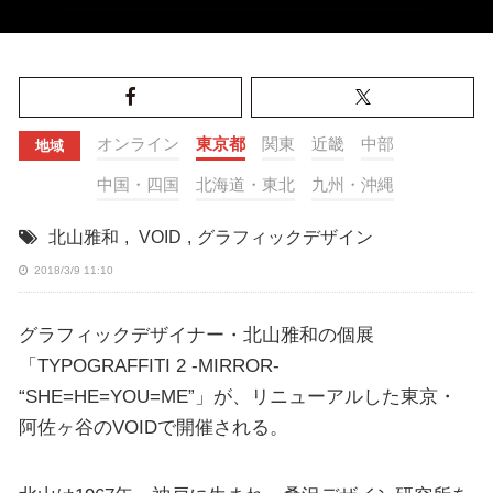
オンライン
東京都
関東
近畿
中部
地域
中国・四国
北海道・東北
九州・沖縄
北山雅和
,
VOID
,
グラフィックデザイン
2018/3/9 11:10
グラフィックデザイナー・北山雅和の個展
「TYPOGRAFFITI 2 -MIRROR-
“SHE=HE=YOU=ME”」が、リニューアルした東京・
阿佐ヶ谷のVOIDで開催される。