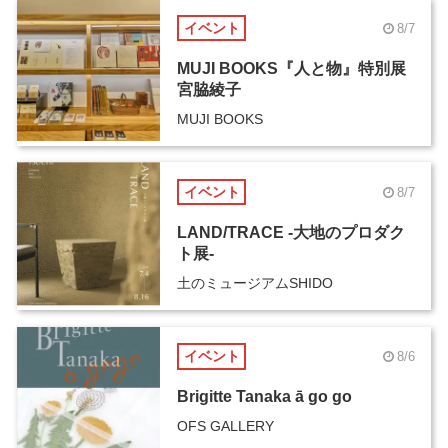
イベント
8/7
MUJI BOOKS『人と物』特別展
宮脇綾子
MUJI BOOKS
イベント
8/7
LAND/TRACE -大地のプロダク
ト展-
土のミュージアムSHIDO
イベント
8/6
Brigitte Tanaka ā go go
OFS GALLERY