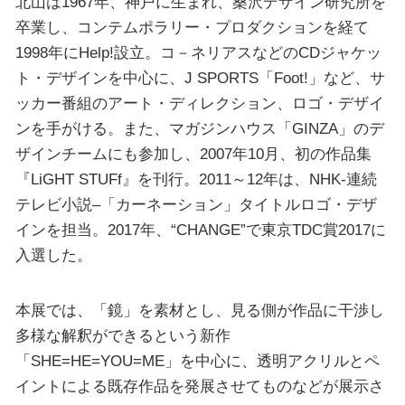
北山は1967年、神戸に生まれ、桑沢デザイン研究所を
卒業し、コンテムポラリー・プロダクションを経て
1998年にHelp!設立。コ－ネリアスなどのCDジャケッ
ト・デザインを中心に、J SPORTS「Foot!」など、サ
ッカー番組のアート・ディレクション、ロゴ・デザイ
ンを手がける。また、マガジンハウス「GINZA」のデ
ザインチームにも参加し、2007年10月、初の作品集
『LiGHT STUFf』を刊行。2011～12年は、NHK-連続
テレビ小説–「カーネーション」タイトルロゴ・デザ
インを担当。2017年、“CHANGE”で東京TDC賞2017に
入選した。
本展では、「鏡」を素材とし、見る側が作品に干渉し
多様な解釈ができるという新作
「SHE=HE=YOU=ME」を中心に、透明アクリルとペ
イントによる既存作品を発展させてものなどが展示さ