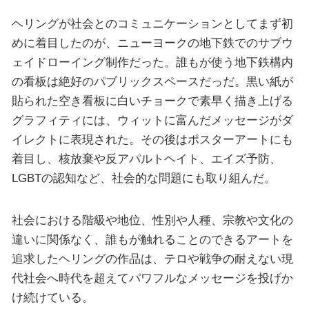
ヘリングが社会とのコミュニケーションとしてまず初
めに着目したのが、ニューヨークの地下鉄でのサブウ
ェイドローイング制作だった。誰もが使う地下鉄構内
の看板は絶好のパブリックスペースだっだ。黒い紙が
貼られた空き看板に白いチョークで素早く描き上げる
グラフィティには、ウィットに富んだメッセージがダ
イレクトに表現された。その後はポスターアートにも
着目し、核放棄や反アパルトヘイト、エイズ予防、
LGBTの認知など、社会的な問題にも取り組んだ。
社会における階級や地位、性別や人種、宗教や文化の
違いに関係なく、誰もが触れることのできるアートを
追求したヘリングの作品は、テロや戦争の耐えない現
代社会へ時代を超えてパワフルなメッセージを投げか
け続けている。