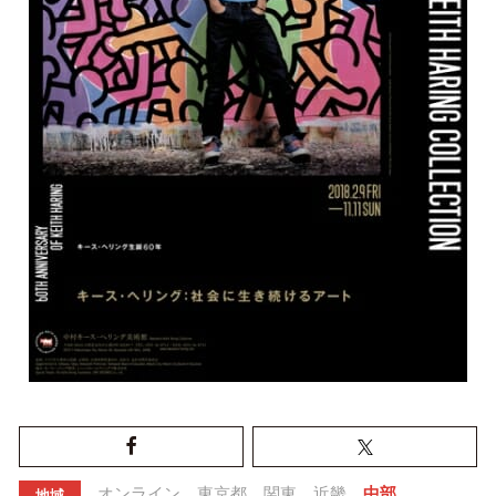
オンライン
東京都
関東
近畿
中部
地域