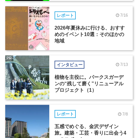
レポート
7/16
2026年夏休みに行ける、おすす
めのイベント10選：そのほかの
地域
PR
インタビュー
7/13
植物を主役に。パークスガーデ
ンの“残して磨く”リニューアル
プロジェクト（1）
レポート
7/8
五感でめぐる、金沢デザイン
旅。建築・工芸・香りに出会う4