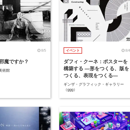
8/5
8/
イベント
邪魔ですか？
ダフィ・クーネ：ポスターを
構築する ―形をつくる、版を
美術館
つくる、表現をつくる―
ギンザ・グラフィック・ギャラリー
（ggg）