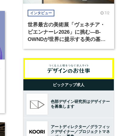
7/2
インタビュー
世界最古の美術展「ヴェネチア・
ビエンナーレ2026」に挑む―B-
OWNDが世界に提示する美の基準
とは？（前編）
0
ピックアップ求人
色部デザイン研究所はデザイナー
を募集します
アートディレクター／グラフィッ
クデザイナー／プロジェクトマネ