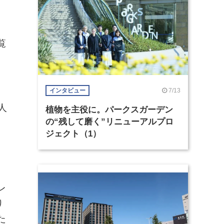
覧
、
7/13
インタビュー
人
植物を主役に。パークスガーデン
の“残して磨く”リニューアルプロ
ジェクト（1）
レ
り
た