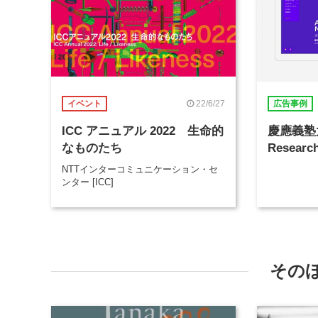
22/6/27
イベント
広告事例
ICC アニュアル 2022 生命的
慶應義塾大
なものたち
Researc
NTTインターコミュニケーション・セ
ンター [ICC]
その