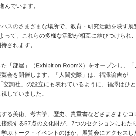
進んでいます。
ンパスのさまざまな場所で、教育・研究活動を映す展
によって、これらの多様な活動が相互に結びつけられ
期待されます。
屋」（Exhibition RoomX）をオープンし、「
展覧会を開催します。「人間交際」は、福澤諭吉が
舎」「交詢社」の設立にも表れているように、福澤はひと
重視していました。
蔵する美術、考古学、歴史、貴重書などさまざまなコ
接続する57点の文化財が、7つのセクションにわた
く学ぶトーク・イベントのほか、展覧会にアクセスし