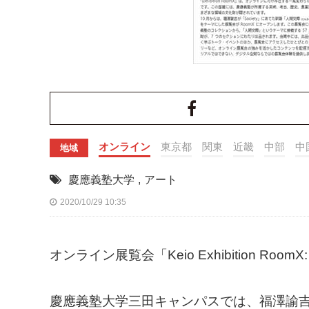
オンライン
東京都
関東
近畿
中部
中
地域
慶應義塾大学
,
アート
2020/10/29 10:35
オンライン展覧会「Keio Exhibition R
慶應義塾大学三田キャンパスでは、福澤諭