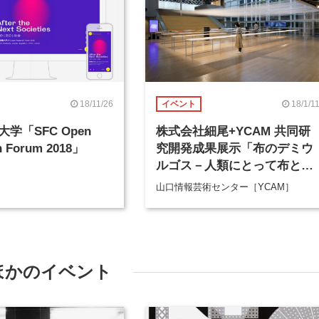
18/11/26
18/1/1
イベント
学「SFC Open
株式会社細尾+YCAM 共同研
h Forum 2018」
究開発成果展示「布のデミウ
ルゴス－人類にとって布とは
何か？」
山口情報芸術センター［YCAM］
ほかのイベント