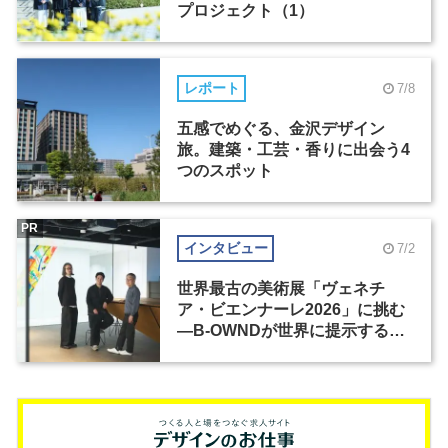
プロジェクト（1）
レポート
7/8
五感でめぐる、金沢デザイン
旅。建築・工芸・香りに出会う4
つのスポット
PR
インタビュー
7/2
世界最古の美術展「ヴェネチ
ア・ビエンナーレ2026」に挑む
―B-OWNDが世界に提示する美
の基準とは？（前編）