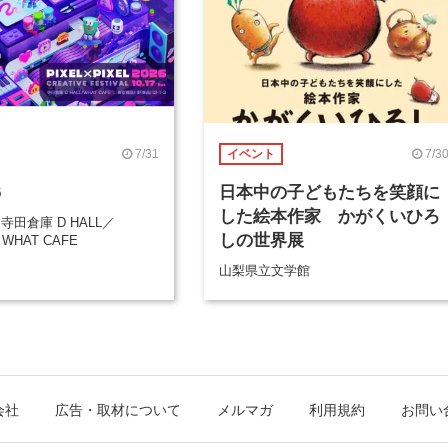
7/31
7/3
イベント
6
日本中の子どもたちを笑顔に
した絵本作家 かがくいひろ
】寺田倉庫 D HALL／
しの世界展
】WHAT CAFE
山梨県立文学館
会社
広告・取材について
メルマガ
利用規約
お問い