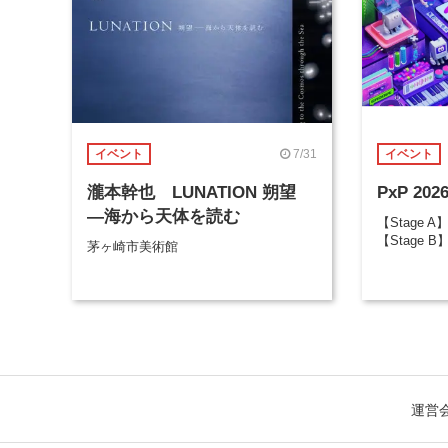
7/31
イベント
イベント
瀧本幹也 LUNATION 朔望
PxP 202
―海から天体を読む
【Stage A
【Stage B
茅ヶ崎市美術館
運営