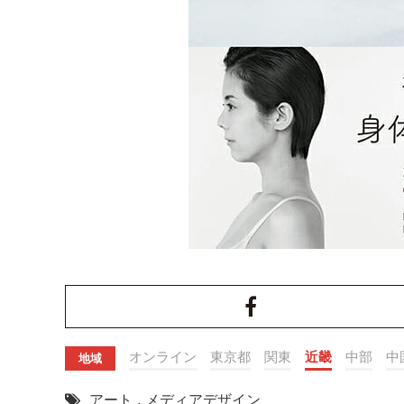
オンライン
東京都
関東
近畿
中部
中
地域
アート
,
メディアデザイン