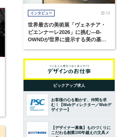
7/2
インタビュー
世界最古の美術展「ヴェネチア・
ビエンナーレ2026」に挑む―B-
OWNDが世界に提示する美の基準
とは？（前編）
4
ピックアップ求人
お客様の心を動かす、仲間を求
む！【Webディレクター／Webデ
ザイナー】
【デザイナー募集】ものづくりに
こだわる創業100年越えの文具メ