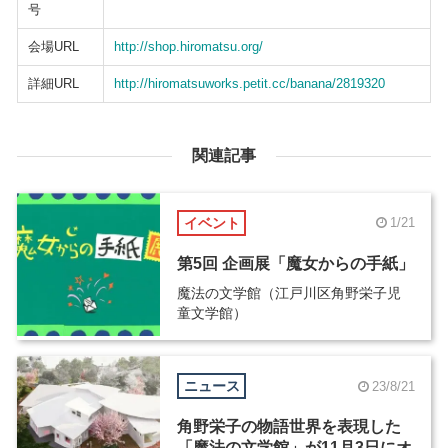
号
会場URL
http://shop.hiromatsu.org/
詳細URL
http://hiromatsuworks.petit.cc/banana/2819320
関連記事
イベント
1/21
第5回 企画展「魔女からの手紙」
魔法の文学館（江戸川区角野栄子児
童文学館）
ニュース
23/8/21
角野栄子の物語世界を表現した
「魔法の文学館」が11月3日にオ