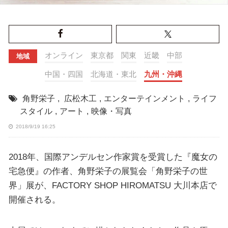
オンライン
東京都
関東
近畿
中部
地域
中国・四国
北海道・東北
九州・沖縄
角野栄子
,
広松木工
,
エンターテインメント
,
ライフ
スタイル
,
アート
,
映像・写真
2018/9/19 16:25
2018年、国際アンデルセン作家賞を受賞した『魔女の
宅急便』の作者、角野栄子の展覧会「角野栄子の世
界」展が、FACTORY SHOP HIROMATSU 大川本店で
開催される。