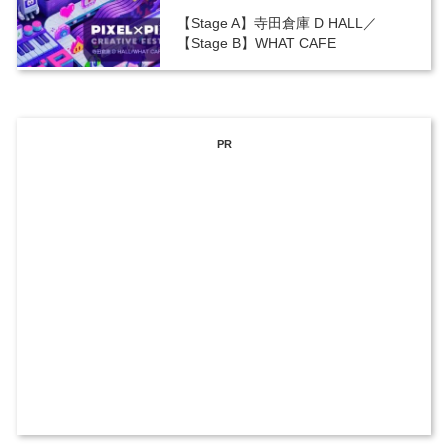
【Stage A】寺田倉庫 D HALL／
【Stage B】WHAT CAFE
PR