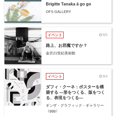
Brigitte Tanaka ā go go
OFS GALLERY
イベント
8/5
路上、お邪魔ですか？
金沢21世紀美術館
イベント
8/4
ダフィ・クーネ：ポスターを構
築する ―形をつくる、版をつく
る、表現をつくる―
ギンザ・グラフィック・ギャラリー
（ggg）