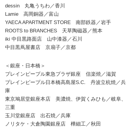
dessin 丸亀うちわ／香川
Lamie 高岡銅器／富山
YAECA APARTMENT STORE 南部鉄器／岩手
ROOTS to BRANCHES 天草陶磁器／熊本
iki 中目黒路面店 山中漆器／石川
中目黒蔦屋書店 京扇子／京都
＜銀座・日本橋＞
プレインピープル東急プラザ銀座 信楽焼／滋賀
プレインピープル日本橋高島屋S.C. 丹波立杭焼／兵
庫
東京鳩居堂銀座本店 美濃焼、伊賀くみひも／岐阜、
三重
玉川堂銀座店 出石焼／兵庫
ノリタケ・大倉陶園銀座店 樺細工／秋田