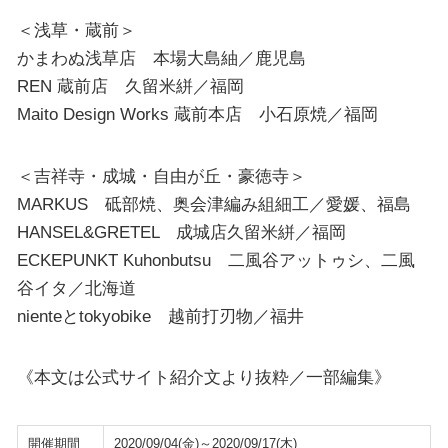
＜浅草・蔵前＞
かまわぬ浅草店 本場大島紬／鹿児島
REN 蔵前店 久留米絣／福岡
Maito Design Works 蔵前本店 小石原焼／福岡
＜吉祥寺・成城・自由が丘・豪徳寺＞
MARKUS 砥部焼、奥会津編み組細工／愛媛、福島
HANSEL&GRETEL 成城店久留米絣／福岡
ECKEPUNKT Kuhonbutsu 二風谷アットゥシ、二風
谷イタ／北海道
nienteとtokyobike 越前打刃物／福井
《本文は公式サイト紹介文より抜粋／一部編集》
開催期間
2020/09/04(金)～2020/09/17(木)