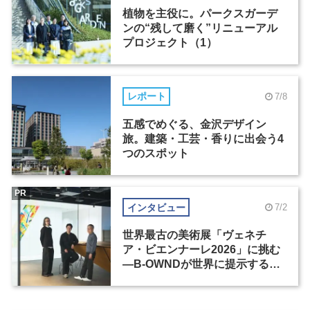
植物を主役に。パークスガーデ
ンの“残して磨く”リニューアル
プロジェクト（1）
レポート
7/8
五感でめぐる、金沢デザイン
旅。建築・工芸・香りに出会う4
つのスポット
PR
インタビュー
7/2
世界最古の美術展「ヴェネチ
ア・ビエンナーレ2026」に挑む
―B-OWNDが世界に提示する美
の基準とは？（前編）