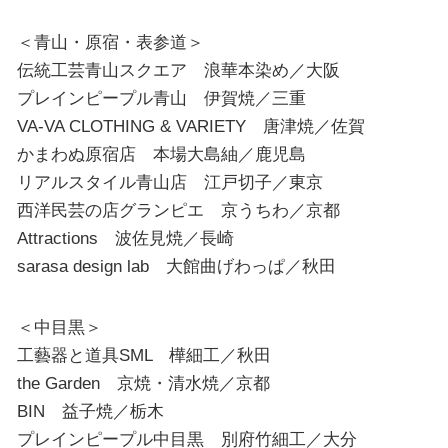
＜青山・原宿・表参道＞
伝統工芸青山スクエア 浪華本染め／大阪
プレインピープル青山 伊賀焼／三重
VA-VA CLOTHING & VARIETY 唐津焼／佐賀
かまわぬ原宿店 本場大島紬／鹿児島
リアルスタイル青山店 江戸切子／東京
西洋民芸の店グランピエ 京うちわ／京都
Attractions 波佐見焼／長崎
sarasa design lab 大館曲げわっぱ／秋田
＜中目黒＞
工藝器と道具SML 樺細工／秋田
the Garden 京焼・清水焼／京都
BIN 益子焼／栃木
プレインピープル中目黒 別府竹細工／大分