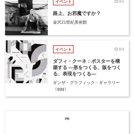
イベント
8/5
路上、お邪魔ですか？
金沢21世紀美術館
イベント
8/4
ダフィ・クーネ：ポスターを構
築する ―形をつくる、版をつく
る、表現をつくる―
ギンザ・グラフィック・ギャラリー
（ggg）
PR