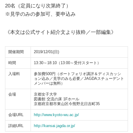
20名（定員になり次第終了）
※見学のみの参加可、要申込み
《本文は公式サイト紹介文より抜粋／一部編集》
開催期間
2019/12/01(日)
時間
13:30～18:10（13:00～受付スタート）
入場料
参加費500円（ポートフォリオ講評＆ディスカッシ
ョン込み／見学のみも必要／JAGDAスチューデント
メンバーは無料）
会場
京都女子大学
図書館 交流の床 1Fホール
京都府京都市東山区今熊野北日吉町35
会場URL
http://www.kyoto-wu.ac.jp/
詳細URL
http://kansai.jagda.or.jp/