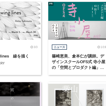
PR
3/3
1/1
ニュース
g lines 線を描く
篠崎恵美、倉本仁が講師。デ
ザインスクールOFS式 寺小屋
ERY
の「空間とプロダクト編」が
月1日まで申込受付中