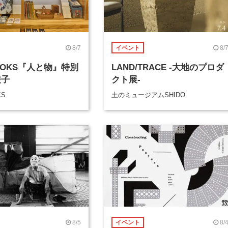
8/7
8/
イベント
BOOKS『人と物』特別
LAND/TRACE -大地のプロダ
綾子
クト展-
KS
土のミュージアムSHIDO
8/5
8/
イベント