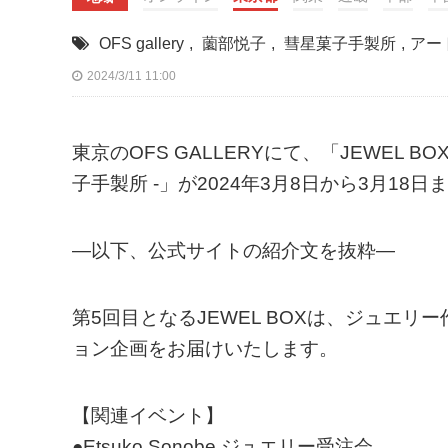
OFS gallery
,
薗部悦子
,
彗星菓子手製所
,
アー
2024/3/11 11:00
東京のOFS GALLERYにて、「JEWEL BOX 
子手製所 -」が2024年3月8日から3月18
—以下、公式サイトの紹介文を抜粋—
第5回目となるJEWEL BOXは、ジュエ
ョン企画をお届けいたします。
【関連イベント】
●Etsuko Sonobe ジュエリー受注会