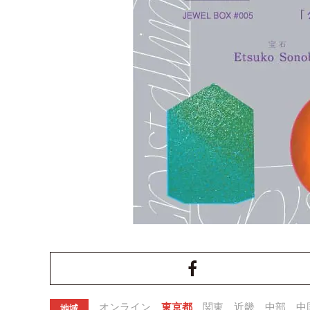
オンライン
東京都
関東
近畿
中部
中
地域