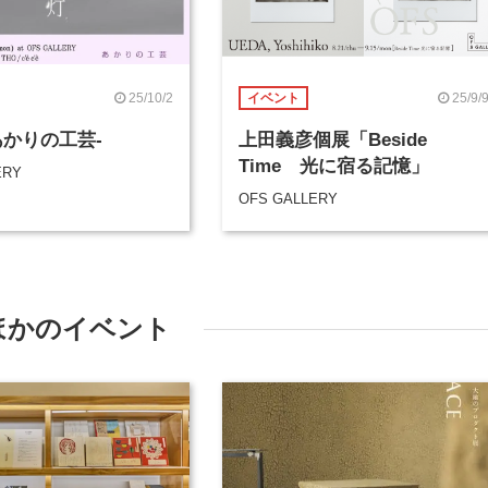
25/10/2
25/9/
イベント
あかりの工芸-
上田義彦個展「Beside
Time 光に宿る記憶」
ERY
OFS GALLERY
ほかのイベント