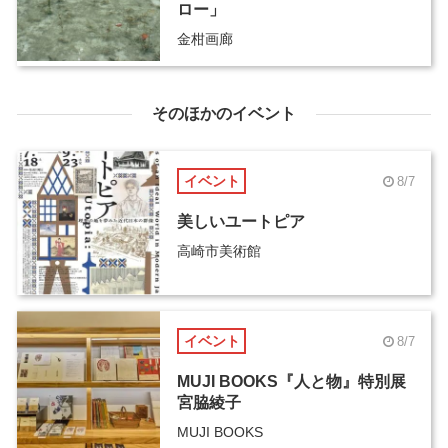
ロー」
金柑画廊
そのほかのイベント
イベント
8/7
美しいユートピア
高崎市美術館
イベント
8/7
MUJI BOOKS『人と物』特別展
宮脇綾子
MUJI BOOKS