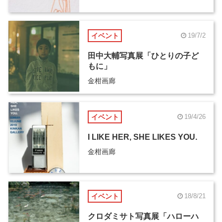
イベント
19/7/2
田中大輔写真展「ひとりの子ど
もに」
金柑画廊
イベント
19/4/26
I LIKE HER, SHE LIKES YOU.
金柑画廊
イベント
18/8/21
クロダミサト写真展「ハローハ