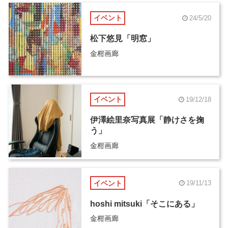
イベント
24/5/20
松下悠見「明窓」
金柑画廊
イベント
19/12/18
伊澤絵里奈写真展「静けさを掬
う」
金柑画廊
イベント
19/11/13
hoshi mitsuki「そこにある」
金柑画廊