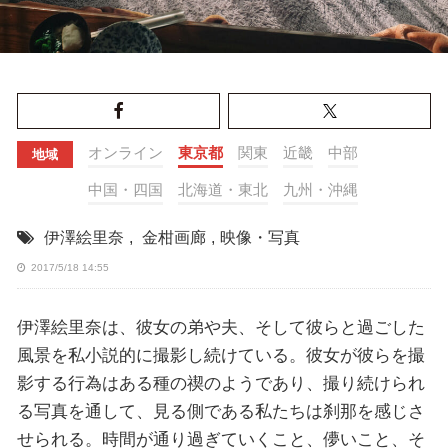
オンライン
東京都
関東
近畿
中部
地域
中国・四国
北海道・東北
九州・沖縄
伊澤絵里奈
,
金柑画廊
,
映像・写真
2017/5/18 14:55
伊澤絵里奈は、彼女の弟や夫、そして彼らと過ごした
風景を私小説的に撮影し続けている。彼女が彼らを撮
影する行為はある種の禊のようであり、撮り続けられ
る写真を通して、見る側である私たちは刹那を感じさ
せられる。時間が通り過ぎていくこと、儚いこと、そ