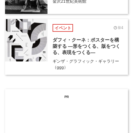
金沢21世紀美術館
イベント
8/4
ダフィ・クーネ：ポスターを構
築する ―形をつくる、版をつく
る、表現をつくる―
ギンザ・グラフィック・ギャラリー
（ggg）
PR