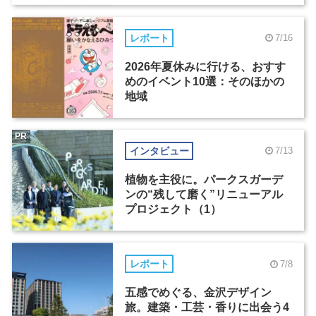
レポート
7/16
2026年夏休みに行ける、おすす
めのイベント10選：そのほかの
地域
PR
インタビュー
7/13
植物を主役に。パークスガーデ
ンの“残して磨く”リニューアル
プロジェクト（1）
レポート
7/8
五感でめぐる、金沢デザイン
旅。建築・工芸・香りに出会う4