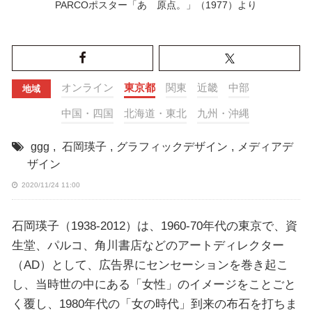
PARCOポスター「あゝ原点。」（1977）より
オンライン
東京都
関東
近畿
中部
地域
中国・四国
北海道・東北
九州・沖縄
ggg
,
石岡瑛子
,
グラフィックデザイン
,
メディアデ
ザイン
2020/11/24 11:00
石岡瑛子（1938-2012）は、1960-70年代の東京で、資
生堂、パルコ、角川書店などのアートディレクター
（AD）として、広告界にセンセーションを巻き起こ
し、当時世の中にある「女性」のイメージをことごと
く覆し、1980年代の「女の時代」到来の布石を打ちま