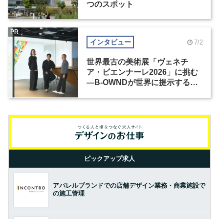
つのスポット
PR
インタビュー
7/2
世界最古の美術展「ヴェネチ
ア・ビエンナーレ2026」に挑む
―B-OWNDが世界に提示する美
の基準とは？（前編）
ピックアップ求人
アパレルブランドでの店舗デザイン業務・商業施設で
の施工管理