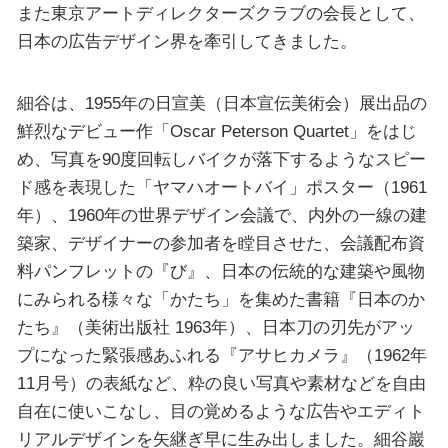
また東京アートディレクターズクラブの会長として、
日本の広告デザイン界を牽引してきました。
細谷は、1955年の日宣美（日本宣伝美術会）展出品の
鮮烈なデビュー作「Oscar Peterson Quartet」をはじ
め、写真を90度回転しバイクが落下するようなスピー
ド感を表現した「ヤマハオートバイ」ポスター（1961
年）、1960年の世界デザイン会議で、内外の一線の建
築家、デザイナーの参加者を瞠目させた、会議配布資
料パンフレットの『び』、日本の伝統的な建築や風物
にみられる様々な「かたち」を集めた書籍『日本のか
たち』（美術出版社 1963年）、日本刀の刃先がアッ
プになった緊張感あふれる『アサヒカメラ』（1962年
11月号）の表紙など、粋の良い写真や素材などを自由
自在に使いこなし、目の覚めるような広告やエディト
リアルデザインを矢継ぎ早に生み出しました。細谷巖