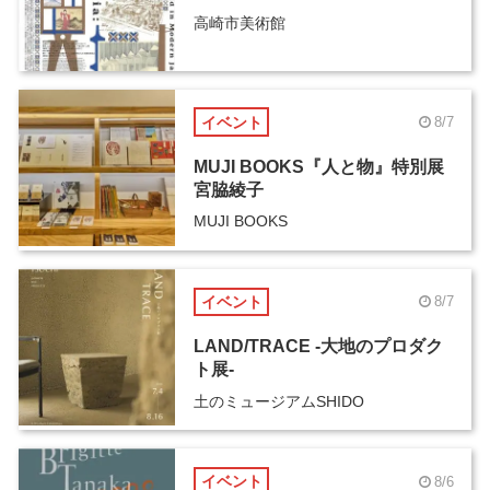
高崎市美術館
イベント
8/7
MUJI BOOKS『人と物』特別展
宮脇綾子
MUJI BOOKS
イベント
8/7
LAND/TRACE -大地のプロダク
ト展-
土のミュージアムSHIDO
イベント
8/6