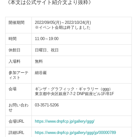
《本文は公式サイト紹介文より抜粋》
開催期間
2022/09/05(月)～2022/10/24(月)
※イベント会期は終了しました
時間
11:00～19:00
休館日
日曜日、祝日
入場料
無料
参加アーテ
細谷巖
ィスト
会場
ギンザ・グラフィック・ギャラリー（ggg）
東京都中央区銀座7-7-2 DNP銀座ビル1F/B1F
お問い合わ
03-3571-5206
せ
会場URL
https://www.dnpfcp.jp/gallery/ggg/
詳細URL
https://www.dnpfcp.jp/gallery/ggg/jp/00000789