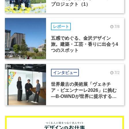
プロジェクト（1）
レポート
7/8
五感でめぐる、金沢デザイン
旅。建築・工芸・香りに出会う4
つのスポット
PR
インタビュー
7/2
世界最古の美術展「ヴェネチ
ア・ビエンナーレ2026」に挑む
―B-OWNDが世界に提示する美
の基準とは？（前編）