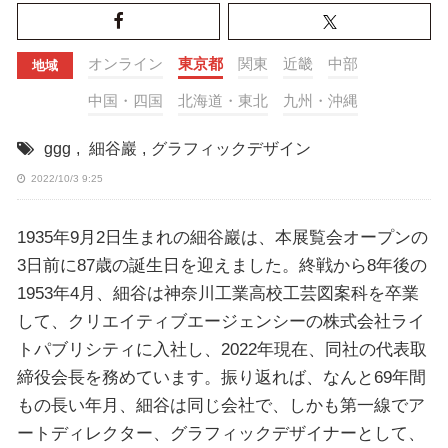
オンライン
東京都
関東
近畿
中部
地域
中国・四国
北海道・東北
九州・沖縄
ggg
,
細谷巖
,
グラフィックデザイン
2022/10/3 9:25
1935年9月2日生まれの細谷巖は、本展覧会オープンの
3日前に87歳の誕生日を迎えました。終戦から8年後の
1953年4月、細谷は神奈川工業高校工芸図案科を卒業
して、クリエイティブエージェンシーの株式会社ライ
トパブリシティに入社し、2022年現在、同社の代表取
締役会長を務めています。振り返れば、なんと69年間
もの長い年月、細谷は同じ会社で、しかも第一線でア
ートディレクター、グラフィックデザイナーとして、