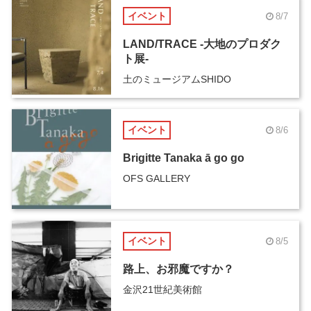
イベント
8/7
LAND/TRACE -大地のプロダク
ト展-
土のミュージアムSHIDO
イベント
8/6
Brigitte Tanaka ā go go
OFS GALLERY
イベント
8/5
路上、お邪魔ですか？
金沢21世紀美術館