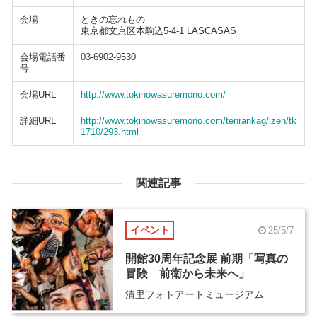
会場
ときの忘れもの
東京都文京区本駒込5-4-1 LASCASAS
会場電話番
03-6902-9530
号
会場URL
http://www.tokinowasuremono.com/
詳細URL
http://www.tokinowasuremono.com/tenrankag/izen/tk
1710/293.html
関連記事
イベント
25/5/7
開館30周年記念展 前期「写真の
冒険 前衛から未来へ」
清里フォトアートミュージアム