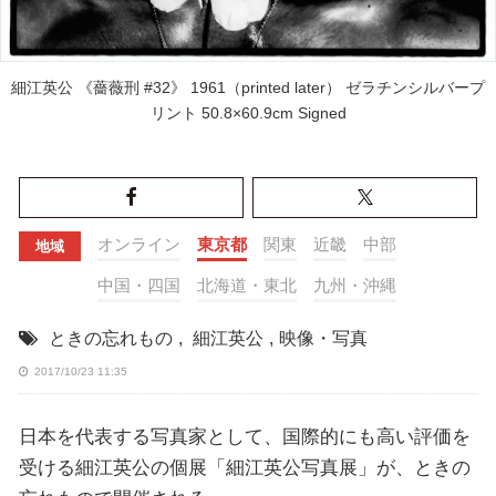
細江英公 《薔薇刑 #32》 1961（printed later） ゼラチンシルバープ
リント 50.8×60.9cm Signed
オンライン
東京都
関東
近畿
中部
地域
中国・四国
北海道・東北
九州・沖縄
ときの忘れもの
,
細江英公
,
映像・写真
2017/10/23 11:35
日本を代表する写真家として、国際的にも高い評価を
受ける細江英公の個展「細江英公写真展」が、ときの