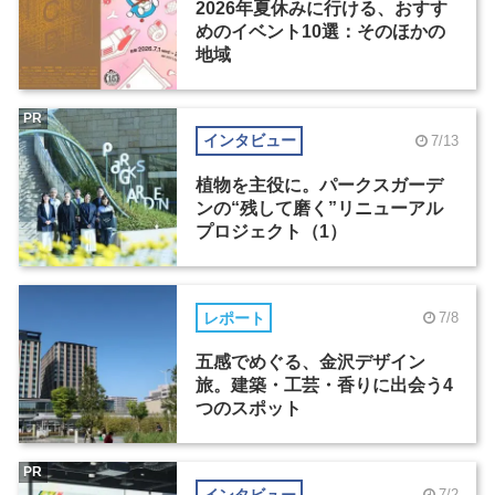
2026年夏休みに行ける、おすす
めのイベント10選：そのほかの
地域
PR
インタビュー
7/13
植物を主役に。パークスガーデ
ンの“残して磨く”リニューアル
プロジェクト（1）
レポート
7/8
五感でめぐる、金沢デザイン
旅。建築・工芸・香りに出会う4
つのスポット
PR
インタビュー
7/2