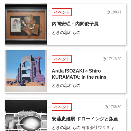
イベント
18/6/1
内間安瑆・内間俊子展
ときの忘れもの
イベント
17/12/20
Arata ISOZAKI × Shiro
KURAMATA: In the ruins
ときの忘れもの
イベント
17/8/30
安藤忠雄展 ドローイングと版画
ときの忘れもの 有限会社ワタヌキ