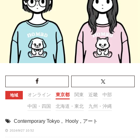
オンライン
東京都
関東
近畿
中部
地域
中国・四国
北海道・東北
九州・沖縄
Contemporary Tokyo
,
Hooly
,
アート
2024/9/27 10:52