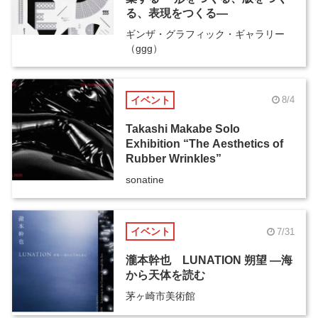
る、表現をつくる―
ギンザ・グラフィック・ギャラリー
（ggg）
イベント
8/4
Takashi Makabe Solo
Exhibition “The Aesthetics of
Rubber Wrinkles”
sonatine
イベント
7/31
瀧本幹也 LUNATION 朔望 ―海
から天体を読む
茅ヶ崎市美術館