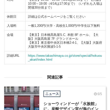
10:00～19:00（4/14は17:00まで）（いずれも入場は
閉場30分前まで）
休館日
詳細は公式ホームページをご覧ください
入場料
一般1,200円/大学・高校生1,000円/中学生以下無料
会場
【東京】日本橋髙島屋S.C. 本館 8F ホール、【大
阪】大阪髙島屋 7F グランドホール
【東京】東京都中央区日本橋2-4-1、【大阪】大阪府
大阪市中央区難波5-1-5
詳細URL
https://www.takashimaya.co.jp/store/special/hokuou
_akari/index.html
関連記事
ニュース
6/5
ショーウィンドーが「水族館」
に。炭酸デザイン室が海のイン