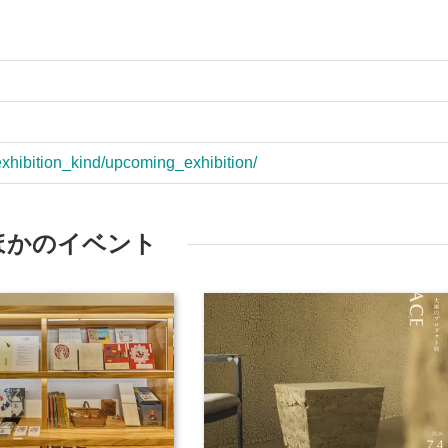
exhibition_kind/upcoming_exhibition/
ほかのイベント