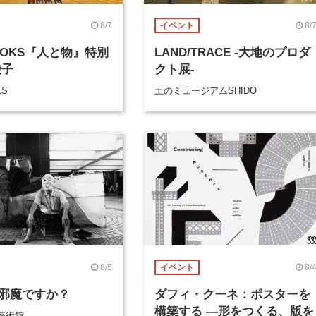
8/7
8/
イベント
BOOKS『人と物』特別
LAND/TRACE -大地のプロダ
綾子
クト展-
KS
土のミュージアムSHIDO
8/5
8/
イベント
邪魔ですか？
ダフィ・クーネ：ポスターを
構築する ―形をつくる、版を
美術館