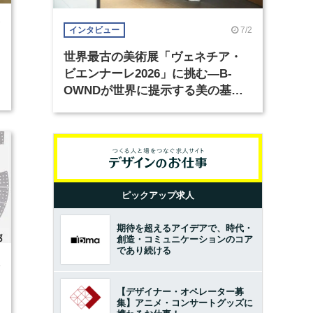
7
7/2
インタビュー
世界最古の美術展「ヴェネチア・
ビエンナーレ2026」に挑む―B-
OWNDが世界に提示する美の基準
とは？（前編）
ピックアップ求人
期待を超えるアイデアで、時代・
創造・コミュニケーションのコア
であり続ける
4
【デザイナー・オペレーター募
集】アニメ・コンサートグッズに