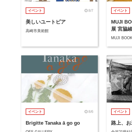
8/7
イベント
イベント
美しいユートピア
MUJI 
展 宮脇
高崎市美術館
MUJI BOO
8/6
イベント
イベント
Brigitte Tanaka ā go go
路上、お
OFS GALLERY
金沢21世紀