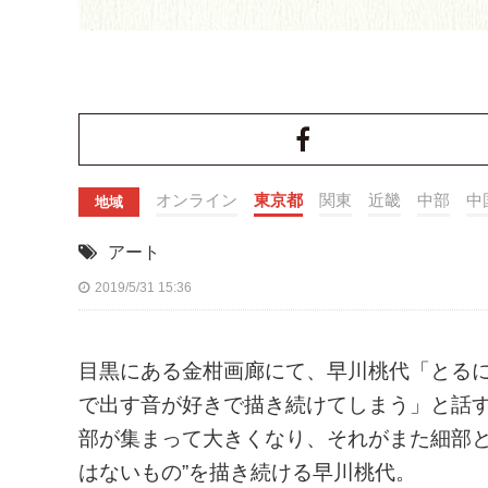
オンライン
東京都
関東
近畿
中部
中
地域
アート
2019/5/31 15:36
目黒にある金柑画廊にて、早川桃代「とる
で出す音が好きで描き続けてしまう」と話
部が集まって大きくなり、それがまた細部と
はないもの”を描き続ける早川桃代。