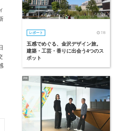
ィ
新
7/8
レポート
五感でめぐる、金沢デザイン旅。
日
建築・工芸・香りに出会う4つのス
交
ポット
感
PR