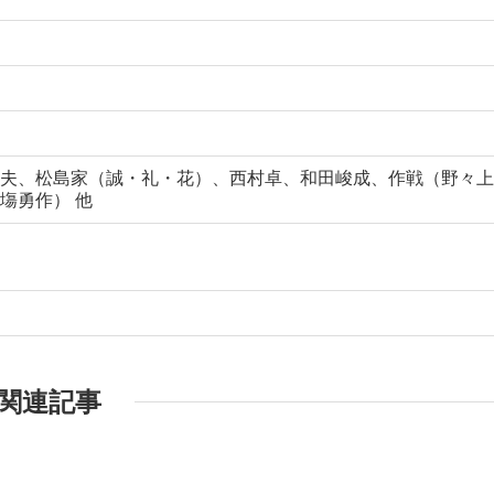
夫、松島家（誠・礼・花）、西村卓、和田峻成、作戦（野々上
塲勇作） 他
関連記事