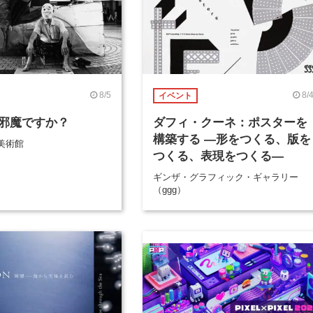
8/5
8/
イベント
邪魔ですか？
ダフィ・クーネ：ポスターを
構築する ―形をつくる、版を
美術館
つくる、表現をつくる―
ギンザ・グラフィック・ギャラリー
（ggg）