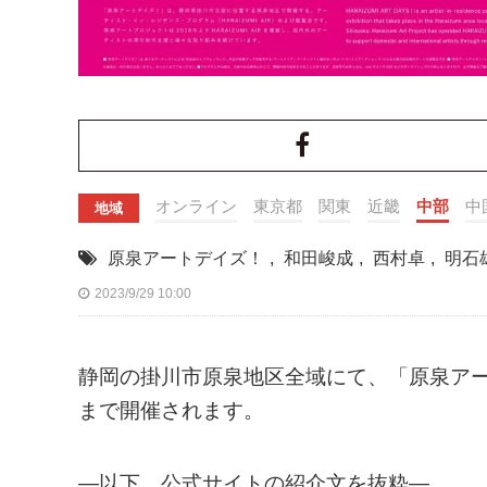
オンライン
東京都
関東
近畿
中部
中
地域
原泉アートデイズ！
,
和田峻成
,
西村卓
,
明石
2023/9/29 10:00
静岡の掛川市原泉地区全域にて、「原泉アートデイ
まで開催されます。
—以下、公式サイトの紹介文を抜粋—