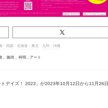
国・四国
北海道・東北
九州・沖縄
雄
,
施琦
,
柯明
,
アート
ズ！ 2023」が2023年10月12日から11月26