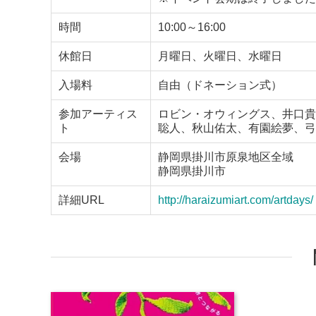
時間
10:00～16:00
休館日
月曜日、火曜日、水曜日
入場料
自由（ドネーション式）
参加アーティス
ロビン・オウィングス、井口貴
ト
聡人、秋山佑太、有園絵夢、弓
会場
静岡県掛川市原泉地区全域
静岡県掛川市
詳細URL
http://haraizumiart.com/artdays/