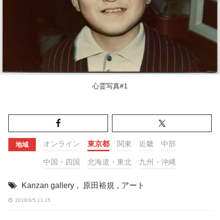
心霊写真#1
オンライン
東京都
関東
近畿
中部
地域
中国・四国
北海道・東北
九州・沖縄
Kanzan gallery
,
原田裕規
,
アート
2018/3/5 11:15