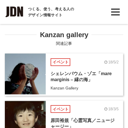
INTERVIEW
つくる、使う、考える人の
デザイン情報サイト
インタビュー
REPORT
Kanzan gallery
レポート
関連記事
COLUMN
イベント
18/5/2
コラム
シェレンバウム・ゾエ「mare
marginis – 縁の海」
Kanzan Gallery
イベント
18/3/5
原田裕規「心霊写真／ニュージ
ャージー」