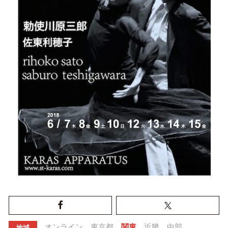
オンライン
東京都
関東
近畿
中部
地域