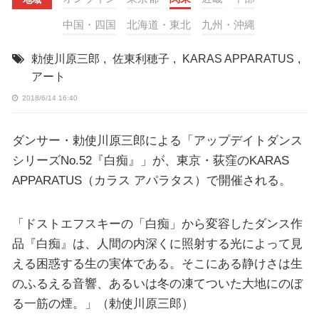
中国・四国
北海道・東北
九州・沖縄
勅使川原三郎
,
佐東利穂子
,
KARAS APPARATUS
,
アート
2018/6/14 16:40
ダンサー・勅使川原三郎による「アップデイトダンス
シリーズNo.52『白痴』」が、東京・荻窪のKARAS
APPARATUS（カラス アパラタス）で開催される。
「ドストエフスキーの「白痴」から変容したダンス作
品『白痴』は、人間の内深くに照射する光によって見
える困惑する生の実体である。そこにある静けさは生
のふるえる音響、あるいは冬の凍てついた大地にのぼ
る一筋の煙。」（勅使川原三郎）