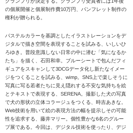
グランプリが決定する。グランプリ受賞者には1年後
の個展開催と個展制作費10万円、パンフレット制作の
権利が贈られる。
パステルカラーを基調としたイラストレーションをデ
ジタルで描き空間を表現することを試みる、いしいひ
ろゆき。普段意識しない日常の中に潜む「気になるか
たち」を描く、石田和幸。ブルーシートで包んだフィ
ギュアをスキャンして3DCGデータ化し新たなイメー
ジをつくることを試みる、wimp。SNS上で楽しそうに
写真に写る若者たちに見え隠れする不安な気持ちを絵
とテキストで表現する、SERENA。撮影した犬の写真
で犬の形状の立体コラージュをつくる、時吉あきな。
Web技術を用いて絵の表現方法の幅を提示しその可能
性を追求する、藤井マリー。個性豊かな6名のグルー
プ展である。今回は、デジタル技術を使ったり、デジ