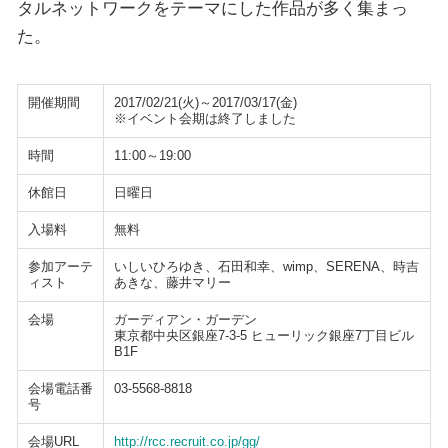
タルネットワークをテーマにした作品が多く集まっ
た。
開催期間
2017/02/21(火)～2017/03/17(金)
※イベント会期は終了しました
時間
11:00～19:00
休館日
日曜日
入場料
無料
参加アーテ
いしいひろゆき、石田和幸、wimp、SERENA、時吉
ィスト
あきな、藤井マリー
会場
ガーディアン・ガーデン
東京都中央区銀座7-3-5 ヒューリック銀座7丁目ビル
B1F
会場電話番
03-5568-8818
号
会場URL
http://rcc.recruit.co.jp/gg/