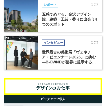
レポート
7/8
五感でめぐる、金沢デザイン
旅。建築・工芸・香りに出会う4
つのスポット
PR
インタビュー
7/2
世界最古の美術展「ヴェネチ
ア・ビエンナーレ2026」に挑む
―B-OWNDが世界に提示する美
の基準とは？（前編）
ピックアップ求人