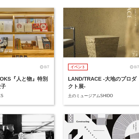
8/7
8/
イベント
BOOKS『人と物』特別
LAND/TRACE -大地のプロダ
綾子
クト展-
KS
土のミュージアムSHIDO