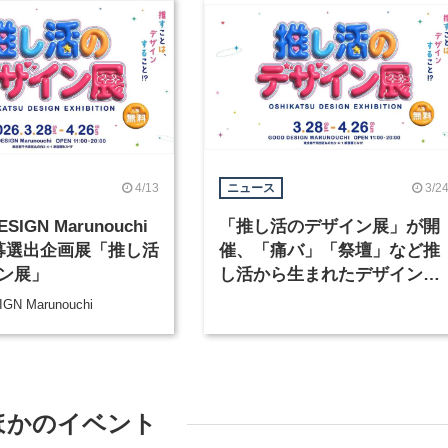
4/13
3/2
ニュース
SIGN Marunouchi
「推し活のデザイン展」が開
募選出企画展「推し活
催、「痛バ」「祭壇」など推
ン展」
し活から生まれたデザインを
紹介
GN Marunouchi
ほかのイベント