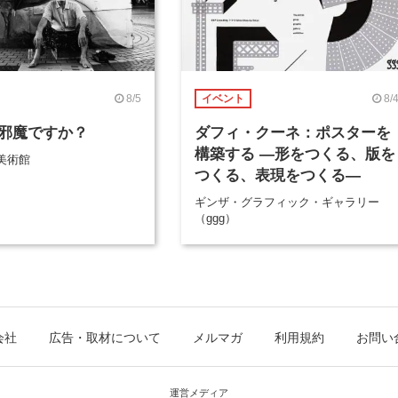
8/5
8/
イベント
邪魔ですか？
ダフィ・クーネ：ポスターを
構築する ―形をつくる、版を
美術館
つくる、表現をつくる―
ギンザ・グラフィック・ギャラリー
（ggg）
会社
広告・取材について
メルマガ
利用規約
お問い
運営メディア