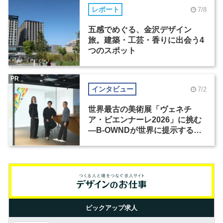
レポート
7/8
五感でめぐる、金沢デザイン
旅。建築・工芸・香りに出会う4
つのスポット
PR
インタビュー
7/2
世界最古の美術展「ヴェネチ
ア・ビエンナーレ2026」に挑む
―B-OWNDが世界に提示する美
の基準とは？（前編）
ピックアップ求人