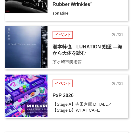
Rubber Wrinkles”
sonatine
イベント
7/31
瀧本幹也 LUNATION 朔望 ―海
から天体を読む
茅ヶ崎市美術館
イベント
7/31
PxP 2026
【Stage A】寺田倉庫 D HALL／
【Stage B】WHAT CAFE