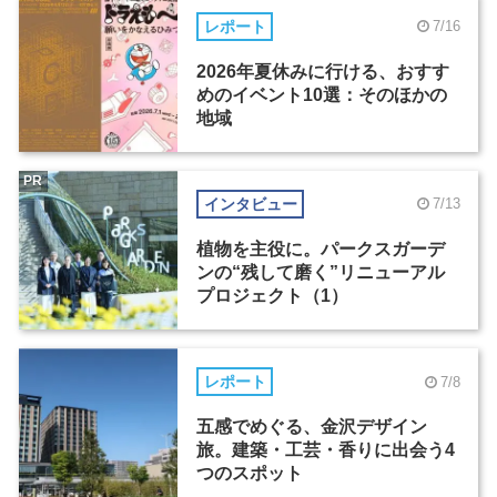
レポート
7/16
2026年夏休みに行ける、おすす
めのイベント10選：そのほかの
地域
PR
インタビュー
7/13
植物を主役に。パークスガーデ
ンの“残して磨く”リニューアル
プロジェクト（1）
レポート
7/8
五感でめぐる、金沢デザイン
旅。建築・工芸・香りに出会う4
つのスポット