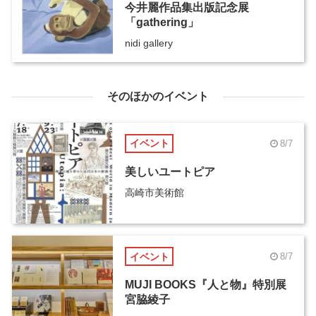
今井麗作品集出版記念展
「gathering」
nidi gallery
そのほかのイベント
イベント
8/7
美しいユートピア
高崎市美術館
イベント
8/7
MUJI BOOKS『人と物』特別展
宮脇綾子