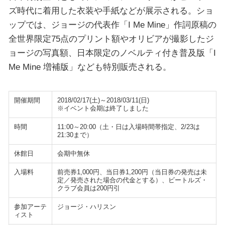
ズ時代に着用した衣装や手紙などが展示される。ショ
ップでは、ジョージの代表作「I Me Mine」作詞原稿の
全世界限定75点のプリント額やオリビアが撮影したジ
ョージの写真額、日本限定のノベルティ付き普及版「I
Me Mine 増補版」なども特別販売される。
開催期間
2018/02/17(土)～2018/03/11(日)
※イベント会期は終了しました
時間
11:00～20:00（土・日は入場時間帯指定、2/23は
21:30まで）
休館日
会期中無休
入場料
前売券1,000円、当日券1,200円（当日券の発売は未
定／発売された場合の代金とする）、ビートルズ・
クラブ会員は200円引
参加アーテ
ジョージ・ハリスン
ィスト