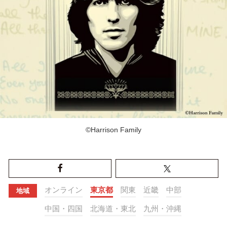
©Harrison Family
オンライン
東京都
関東
近畿
中部
地域
中国・四国
北海道・東北
九州・沖縄