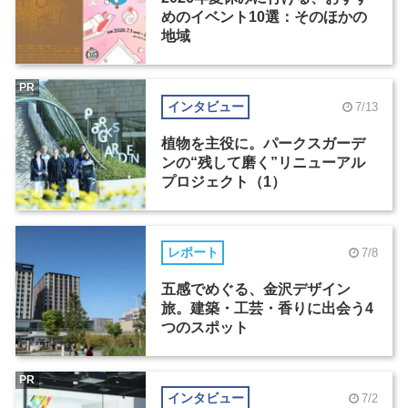
めのイベント10選：そのほかの
地域
PR
インタビュー
7/13
植物を主役に。パークスガーデ
ンの“残して磨く”リニューアル
プロジェクト（1）
レポート
7/8
五感でめぐる、金沢デザイン
旅。建築・工芸・香りに出会う4
つのスポット
PR
インタビュー
7/2