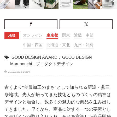
オンライン
東京都
関東
近畿
中部
地域
中国・四国
北海道・東北
九州・沖縄
GOOD DESIGN AWARD
,
GOOD DESIGN
Marunouchi
,
プロダクトデザイン
2019/12/18 10:30
古くより“金属加工のまち”として知られる新潟・燕三
条地域。先人が培ってきた技術とものづくりの精神は
デザインと融合し、数多くの魅力的な商品を生み出し
てきました。早くから、商品に対する一つの要素とし
てデザインが取り入れられ、それを意識した商品開発