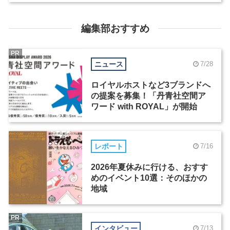
編集部おすすめ
PR
ニュース
7/28
ロイヤルホストなど3ブランドへ
の提案を募集！「丹青社空間ア
ワード with ROYAL」が開始
レポート
7/16
2026年夏休みに行ける、おすす
めのイベント10選：そのほかの
地域
PR
インタビュー
7/13