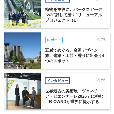
植物を主役に。パークスガーデ
ンの“残して磨く”リニューアル
プロジェクト（1）
レポート
7/8
五感でめぐる、金沢デザイン
旅。建築・工芸・香りに出会う4
つのスポット
PR
インタビュー
7/2
世界最古の美術展「ヴェネチ
ア・ビエンナーレ2026」に挑む
―B-OWNDが世界に提示する美
の基準とは？（前編）