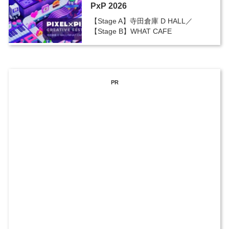
PxP 2026
【Stage A】寺田倉庫 D HALL／
【Stage B】WHAT CAFE
PR